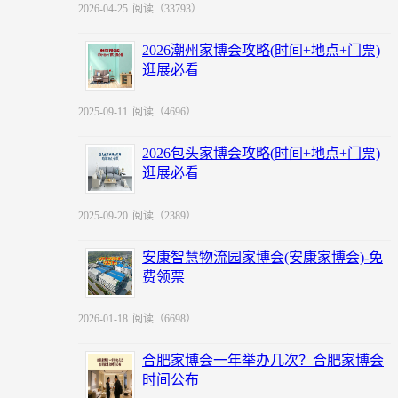
2026-04-25
阅读（33793）
2026潮州家博会攻略(时间+地点+门票)
逛展必看
2025-09-11
阅读（4696）
2026包头家博会攻略(时间+地点+门票)
逛展必看
2025-09-20
阅读（2389）
安康智慧物流园家博会(安康家博会)-免
费领票
2026-01-18
阅读（6698）
合肥家博会一年举办几次？合肥家博会
时间公布