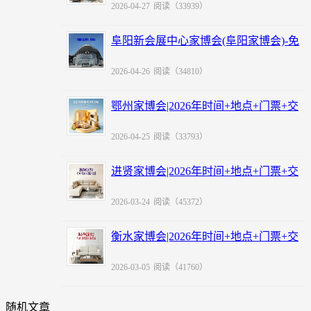
2026-04-27
阅读（33939）
阜阳新会展中心家博会(阜阳家博会)-免
费领票
2026-04-26
阅读（34810）
鄂州家博会|2026年时间+地点+门票+交
通
2026-04-25
阅读（33793）
进贤家博会|2026年时间+地点+门票+交
通
2026-03-24
阅读（45372）
衡水家博会|2026年时间+地点+门票+交
通
2026-03-05
阅读（41760）
随机文章