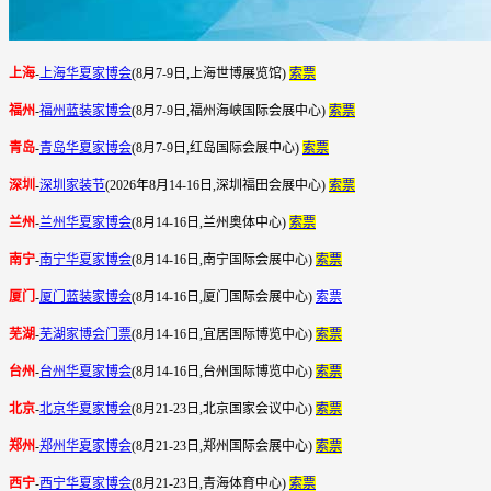
上海
-
上海华夏家博会
(8月7-9日,上海世博展览馆)
索票
福州
-
福州蓝装家博会
(8月7-9日
,福州海峡国际会展中心)
索票
青岛
-
青岛华夏家博会
(8月7-9日,红岛国际会展中心)
索票
深圳
-
深圳家装节
(2026年8月14-16日,深圳福田会展中心)
索票
兰州
-
兰州华夏家博会
(8月14-16日,兰州奥体中心)
索票
南宁
-
南宁华夏家博会
(8月14-16日,南宁国际会展中心)
索票
厦门
-
厦门蓝装家博会
(8月14-16日,厦门国际会展中心)
索票
芜湖
-
芜湖家博会门票
(8月14-16日,宜居国际博览中心)
索票
台州
-
台州华夏家博会
(8月14-16日,台州国际博览中心)
索票
北京
-
北京华夏家博会
(8月21-23日,北京国家会议中心)
索票
郑州
-
郑州华夏家博会
(8月21-23日,郑州国际会展中心)
索票
西宁
-
西宁华夏家博会
(8月21-23日,青海体育中心)
索票