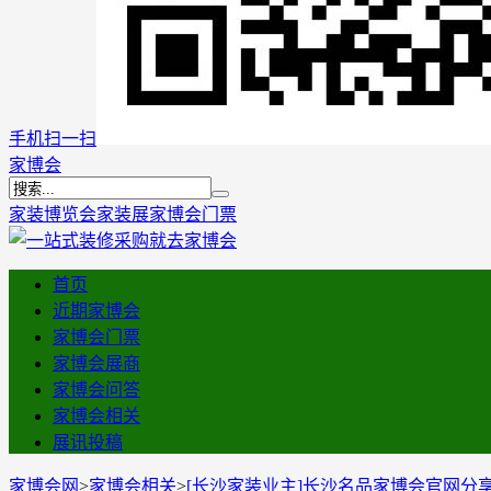
手机扫一扫
家博会
家装博览会
家装展
家博会门票
首页
近期家博会
家博会门票
家博会展商
家博会问答
家博会相关
展讯投稿
家博会网
>
家博会相关
>
[长沙家装业主]长沙名品家博会官网分