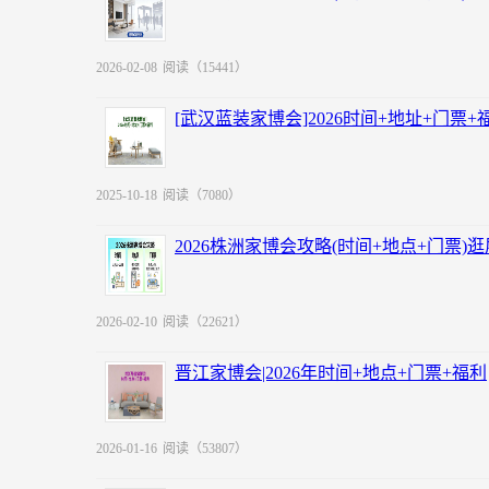
2026-02-08
阅读（15441）
[武汉蓝装家博会]2026时间+地址+门票+
2025-10-18
阅读（7080）
2026株洲家博会攻略(时间+地点+门票)
2026-02-10
阅读（22621）
晋江家博会|2026年时间+地点+门票+福利
2026-01-16
阅读（53807）