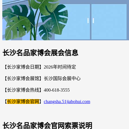
长沙名品家博会展会信息
【长沙家博会日期】2026年时间待定
【长沙家博会展馆】长沙国际会展中心
【长沙家博会热线】400-618-3555
【
长沙家博会官网
】
changsha.51jiabohui.com
长沙名品家博会官网索票说明