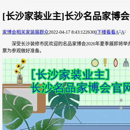
[长沙家装业主]长沙名品家博
+
-
家博会相关
家装展群众
2022-04-17 8:43:12
2630
0
下楼看看
A
A
深受长沙装修市民欢迎的名品家博会2026年夏季展即将
票为参观做好准备。