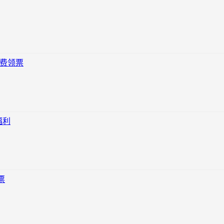
免费领票
福利
票