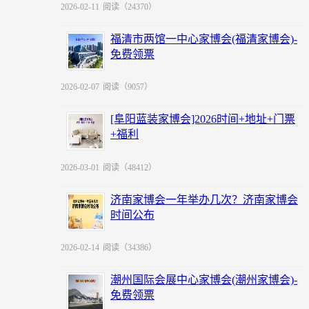
2026-02-11
阅读（24370）
福清市两馆一中心家博会(福清家博会)-
免费领票
2026-02-07
阅读（9057）
[阜阳蓝装家博会]2026时间+地址+门票
+福利
2026-03-01
阅读（48412）
济南家博会一年举办几次？济南家博会
时间公布
2026-02-14
阅读（34386）
潮州国际会展中心家博会(潮州家博会)-
免费领票