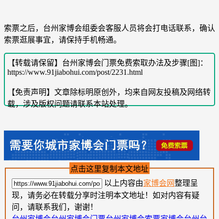
索票之后，台州家博会组委会客服人员将会打电话联系，确认
索票逛展事宜，请保持手机畅通。
【转载请保留】台州家博会门票免费索取办法及步骤[图]：
https://www.91jiabohui.com/post/2231.html
【免责声明】文章除标明原创外，均来自网友投稿及网络转
载，涉及版权问题请联系本站处理。
点击这里复制本文地址
以上内容由
家博会网
整理呈
现，请务必在转载分享时注明本文地址！如对内容有疑
问，请联系我们，谢谢！
台州家博会
台州家博会门票
台州家博会索票
家博会台州
台