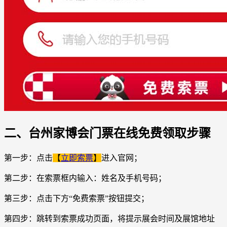
二、台州家博会门票在线免费领取步骤
第一步：点击
【
立即索票
】
进入官网；
第二步：在索票框内输入：姓名及手机号码；
第三步：点击下方“免费索票”按钮提交；
第四步：跳转到索票成功页面，将提示展会时间及展馆地址