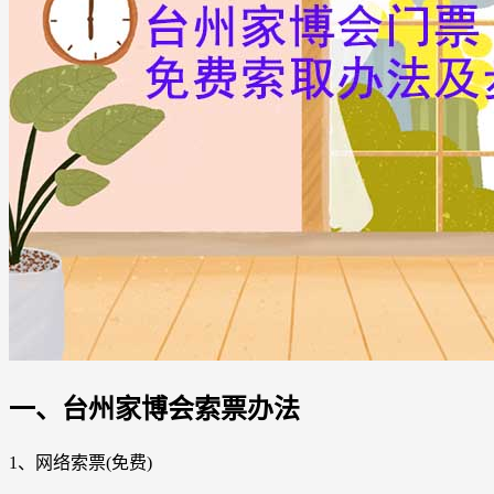
一、台州家博会索票办法
1、网络索票(免费)