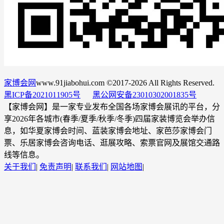
家博会网
www.91jiabohui.com ©2017-2026 All Rights Reserved.
黑ICP备2021011905号
黑公网安备23010302001835号
【家博会网】是一家专业发布全国各场家博会展讯的平台，分
享2026年各城市(春季/夏季/秋季/冬季)四届家装博览会举办信
息，如华夏家博会时间、蓝装家博会地址、家芭莎家博会门
票、乐居家博会咨询电话、逛展攻略、索票官网及展馆交通路
线等信息。
关于我们
|
免责声明
|
联系我们
|
网站地图
|