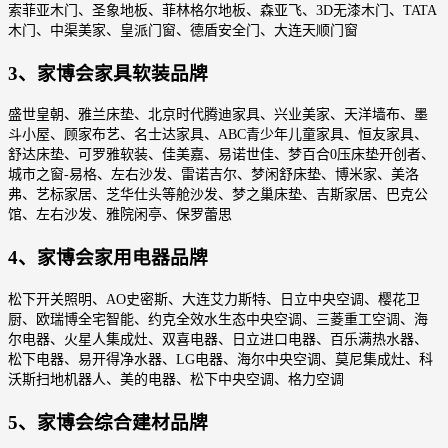
索菲亚木门、圣象地板、菲林格尔地板、森亚飞、3D无漆木门、TATA
木门、中渠美家、皇派门窗、德盾安全门、大连天顺门窗
3、家博会家具软装品牌
盛世皇朝、雅兰床垫、北京时代腾迪家具、兴业美家、天洋墙布、墨
斗小屋、顾家布艺、名士达家具、ABC青少年儿童家具、恒友家具、
舒达床垫、可罗雅软装、佳美嘉、易诺世佳、梦百合0压床垫开创者、
城市之窗-易格、左右沙发、雷诺吉尔、梦闲舒床垫、博米家、美洛
弗、艺标家居、芝华仕头等舱沙发、梦之巢床垫、吉斯家居、巴克公
馆、左右沙发、雅院闲亭、保罗蕾思
4、家博会家用电器品牌
松下开关照明、AO史密斯、大连艾力斯特、日立中央空调、樱花卫
厨、欧瑞博全宅智能、约克全效水生态中央空调、三菱重工空调、海
尔电器、火星人集成灶、双喜电器、日立进口电器、百乐满热水器、
松下电器、易开得净水器、LG电器、海尔中央空调、莫尼集成灶、科
沃斯扫地机器人、美的电器、松下中央空调、格力空调
5、家博会综合建材品牌