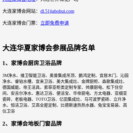
大连家博会网站：
dl.51jiabohui.com
大连家博会门票：
立即免费申请
大连华夏家博会参展品牌名单
1、家博会厨房卫浴品牌
3M净水、维卫智能卫浴、奥普集成吊顶、鹏鸿定制、宜居木门、沁园
净水、睿铂水槽、宜来卫浴、美大集成灶、金牌厨柜、森歌集成灶、
德国威能、帝王洁具、索菲亚柜类定制专家、帅康厨电、松下住空
间、安吉尔净水、惠达卫浴、便洁宝、华帝厨电、方太电器、亚细亚
瓷砖、老板电器、TOTO卫浴、亿田集成灶、马可波罗瓷砖、立升净
水、恒洁卫浴、艾高全屋定制、比德斯速热热水器、兔宝宝易装、高
仪卫浴
2、家博会地板门窗品牌