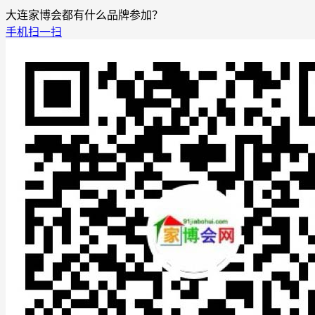
大连家博会都有什么品牌参加？
手机扫一扫