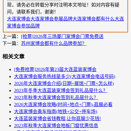
现，请务必在转载分享时注明本文地址！如对内容有疑
问，请联系我们，谢谢！
大连家博会
大连家博会参展品牌
大连家博会都有什么
大连
家博会参加品牌
上一篇：
[抢票]2026年三场厦门家博会门票免费送
下一篇：
苏州家博会都有什么品牌参加？
相关文章
[免费抢票]2026年第23届大连蓝装家博会
大连家博会服务热线是多少(大连家博会电话号码)
2026年大连家博会介绍(日期+展馆+门票+怎么样)
2023年冬季大连蓝装家博会签到礼品是什么？
2023年秋季大连家博会签到礼品是什么？
2026大连家博会攻略(时间+地点+门票)-逛展必看
大连家博会乘车指南(地铁+公交+停车场)
大连蓝装家博会省钱教程,让你逛展少花钱!
2023年秋季大连家博会地板门窗优惠信息