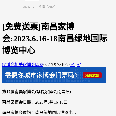
2025-10-10
阅读（2966）
[免费送票]南昌家博
会:2023.6.16-18南昌绿地国际
博览中心
+
-
家博会相关
家博会网友
02-15 9:38
1959
0
A
A
第17届南昌家博会
(华夏家博会南昌展)
南昌家博会日期：2023年6
月16-18日
南昌家博会展馆：南昌绿地国际博览中心