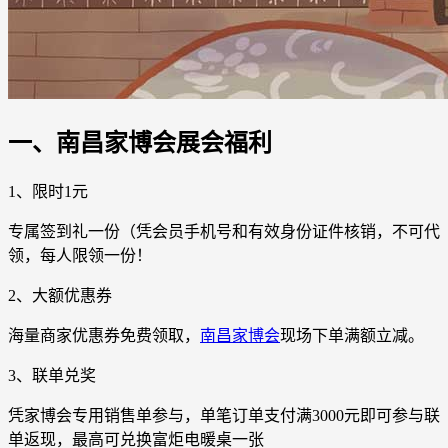
一、南昌家博会展会福利
1、限时1元
专属签到礼一份（凭会员手机号和有效身份证件核销，不可代
领，每人限领一份！
2、大额优惠券
海量商家优惠券免费领取，
南昌家博会
现场下单满额立减。
3、联单兑奖
凭家博会专用销售单参与，单笔订单支付满3000元即可参与联
单返现，最高可兑换富炬电暖桌一张