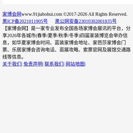
家博会网
www.91jiabohui.com ©2017-2026 All Rights Reserved.
黑ICP备2021011905号
黑公网安备23010302001835号
【家博会网】是一家专业发布全国各场家博会展讯的平台，分
享2026年各城市(春季/夏季/秋季/冬季)四届家装博览会举办信
息，如华夏家博会时间、蓝装家博会地址、家芭莎家博会门
票、乐居家博会咨询电话、逛展攻略、索票官网及展馆交通路
线等信息。
关于我们
|
免责声明
|
联系我们
|
网站地图
|