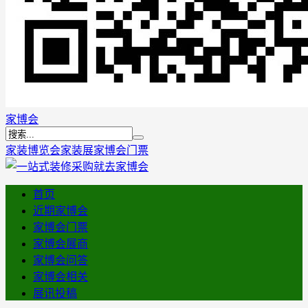
家博会
家装博览会
家装展
家博会门票
首页
近期家博会
家博会门票
家博会展商
家博会问答
家博会相关
展讯投稿