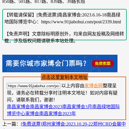
850路、501路、817路、839路、39路长班
【转载请保留】[免费送票]南昌家博会:2023.6.16-18南昌绿
地国际博览中心：https://www.91jiabohui.com/post/2339.html
【免责声明】文章除标明原创外，均来自网友投稿及网络转
载，涉及版权问题请联系本站处理。
点击这里复制本文地址
以上内容由
家博会网
整理呈
现，请务必在转载分享时注明本文地址！如对内容有疑
问，请联系我们，谢谢！
南昌家博会
南昌家博会2023
南昌家博会3月
南昌绿地国际
博览中心家博会
南昌家博会2023年
上一篇：
[免费送票]郑州家博会:2023.10.20-22郑州CBD会展中