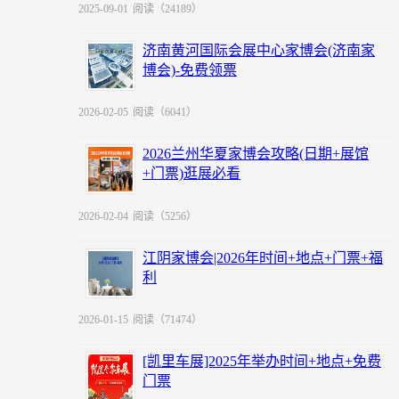
2025-09-01
阅读（24189）
济南黄河国际会展中心家博会(济南家
博会)-免费领票
2026-02-05
阅读（6041）
2026兰州华夏家博会攻略(日期+展馆
+门票)逛展必看
2026-02-04
阅读（5256）
江阴家博会|2026年时间+地点+门票+福
利
2026-01-15
阅读（71474）
[凯里车展]2025年举办时间+地点+免费
门票