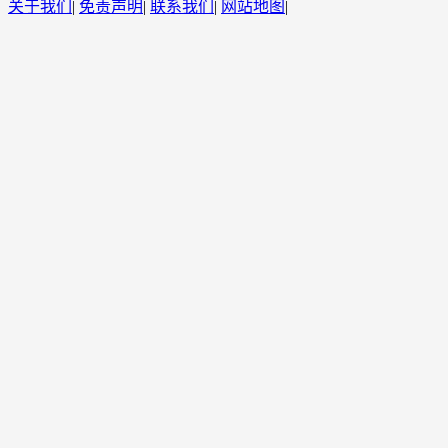
关于我们
|
免责声明
|
联系我们
|
网站地图
|