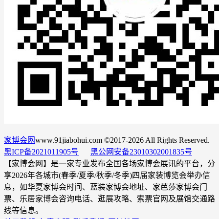
家博会网
www.91jiabohui.com ©2017-2026 All Rights Reserved.
黑ICP备2021011905号
黑公网安备23010302001835号
【家博会网】是一家专业发布全国各场家博会展讯的平台，分
享2026年各城市(春季/夏季/秋季/冬季)四届家装博览会举办信
息，如华夏家博会时间、蓝装家博会地址、家芭莎家博会门
票、乐居家博会咨询电话、逛展攻略、索票官网及展馆交通路
线等信息。