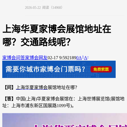
2026-05-22
阅读（14968）
上海华夏家博会展馆地址在
哪？交通路线呢？
+
-
家博会问答
家博会网友
02-17 9:59
2189
0
A
A
【问】
上海华夏家博会
展馆地址在哪？
【答】
中国(上海)华夏家博会展馆在：上海世博展览馆(展馆地
址：上海市浦东新区国展路1099号)。