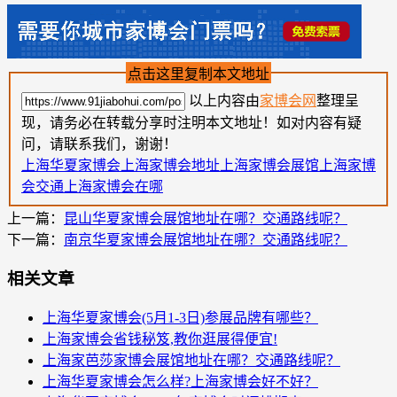
点击这里复制本文地址
以上内容由
家博会网
整理呈
现，请务必在转载分享时注明本文地址！如对内容有疑
问，请联系我们，谢谢！
上海华夏家博会
上海家博会地址
上海家博会展馆
上海家博
会交通
上海家博会在哪
上一篇：
昆山华夏家博会展馆地址在哪？交通路线呢？
下一篇：
南京华夏家博会展馆地址在哪？交通路线呢？
相关文章
上海华夏家博会(5月1-3日)参展品牌有哪些？
上海家博会省钱秘笈,教你逛展得便宜!
上海家芭莎家博会展馆地址在哪？交通路线呢？
上海华夏家博会怎么样?上海家博会好不好？