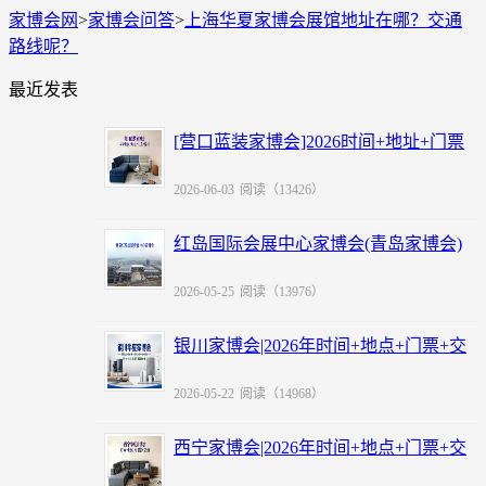
家博会网
>
家博会问答
>
上海华夏家博会展馆地址在哪？交通
路线呢？
最近发表
[营口蓝装家博会]2026时间+地址+门票
+福利
2026-06-03
阅读（13426）
红岛国际会展中心家博会(青岛家博会)
赠票
2026-05-25
阅读（13976）
银川家博会|2026年时间+地点+门票+交
通
2026-05-22
阅读（14968）
西宁家博会|2026年时间+地点+门票+交
通