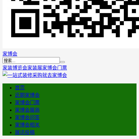
家博会
家装博览会
家装展
家博会门票
首页
近期家博会
家博会门票
家博会展商
家博会问答
家博会相关
展讯投稿