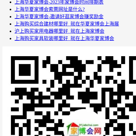
上海华夏家博会-2023年家博会时间排期表
上海华夏家博会索票网址是什么?
上海华夏家博会-邀请好逛家博会赚奖励金
上海购买综合建材哪里好_就在华夏家博会上海展
沪上购买家用电器哪里好_就在上海家博会
上海购买家具软装哪里好_就在上海华夏家博会