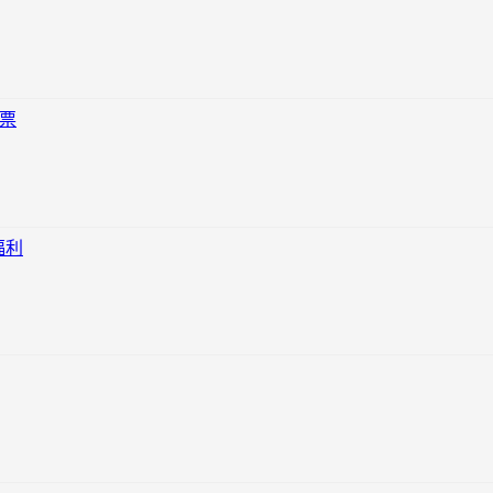
领票
福利