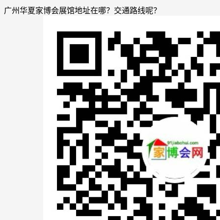
广州华夏家博会展馆地址在哪？交通路线呢？