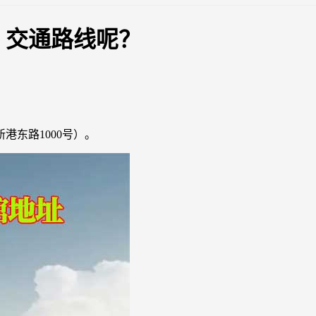
？交通路线呢？
东路1000号）。