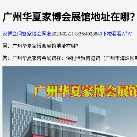
广州华夏家博会展馆地址在哪
+
-
家博会问答
家博会网友
2023-02-21 8:36:40
2884
0
下楼看看
A
A
问
：
广州华夏家博会
展馆地址在哪？
答
：广州华夏家博会展馆在：保利世贸博览馆（广州市海珠区新港