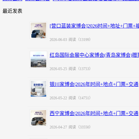
最近发表
[营口蓝装家博会]2026时间+地址+门票+
2026-06-03
阅读（13199）
红岛国际会展中心家博会(青岛家博会)赠
2026-05-25
阅读（13753）
银川家博会|2026年时间+地点+门票+交通
2026-05-22
阅读（14751）
西宁家博会|2026年时间+地点+门票+交通
2026-04-27
阅读（33550）