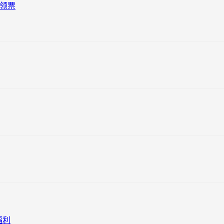
费领票
福利