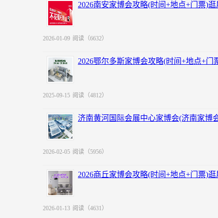
2026南安家博会攻略(时间+地点+门票)
2026-01-09
阅读（6632）
2026鄂尔多斯家博会攻略(时间+地点+门
2025-09-15
阅读（4812）
济南黄河国际会展中心家博会(济南家博会
2026-02-05
阅读（5956）
2026商丘家博会攻略(时间+地点+门票)
2026-01-13
阅读（4631）