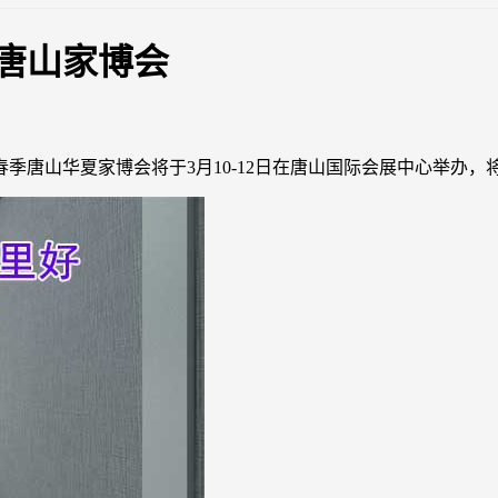
唐山家博会
3年春季唐山华夏家博会将于3月10-12日在唐山国际会展中心举