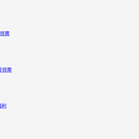
费领票
费领票
福利