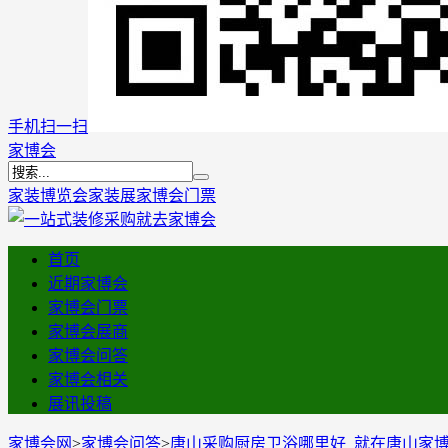
手机扫一扫
家博会
家装博览会
家装展
家博会门票
首页
近期家博会
家博会门票
家博会展商
家博会问答
家博会相关
展讯投稿
家博会网
>
家博会问答
>
唐山采购厨房卫浴哪里好_就在唐山家