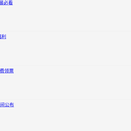
逛展必看
福利
免费领票
间公布