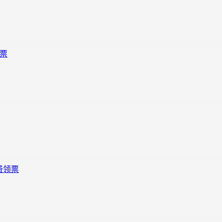
领票
费领票