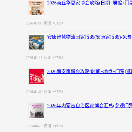
2026商丘华夏家博会攻略(日期+展馆+门
2026-02-06
阅读（6326）
安康智慧物流园家博会(安康家博会)-免
2026-01-18
阅读（6746）
2026南安家博会攻略(时间+地点+门票)
2026-01-09
阅读（6725）
2026年内蒙古自治区家博会汇总(参观门
2025-08-18
阅读（1976）