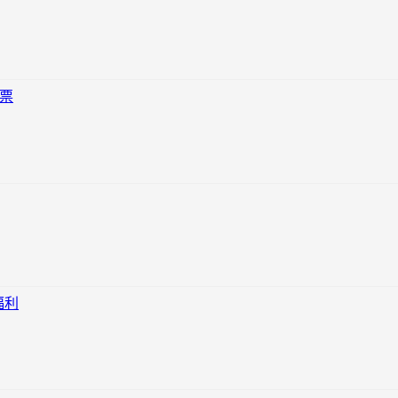
领票
福利