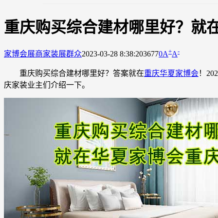
重庆购买综合建材哪里好？就
+
-
家博会展商
家装展群众
2023-03-28 8:38:20
3677
0
A
A
重庆购买综合建材哪里好？答案就在
重庆华夏家博会
！2
庆
家装业主们介绍一下。