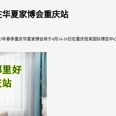
在华夏家博会重庆站
023年春季重庆华夏家博会将于4月14-16日在重庆悦来国际博览中