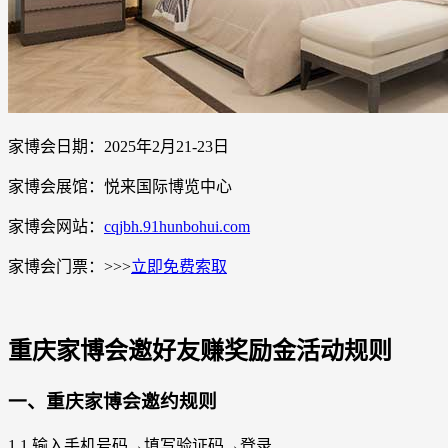
家博会日期：
2025年2月21-23日
家博会展馆：
悦来国际博览中心
家博会网站：
cqjbh.91hunbohui.com
家博会门票：>>>
立即免费索取
重庆家博会邀好友赚奖励金活动规则
一、重庆家博会邀约规则
1.1 输入手机号码→填写验证码→登录