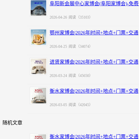
阜阳新会展中心家博会(阜阳家博会)-免
2026-04-26
阅读（35103）
鄂州家博会|2026年时间+地点+门票+交通
2026-04-25
阅读（34074）
进贤家博会|2026年时间+地点+门票+交通
2026-03-24
阅读（45650）
衡水家博会|2026年时间+地点+门票+交通
2026-03-05
阅读（42045）
随机文章
衡水家博会|2026年时间+地点+门票+交通