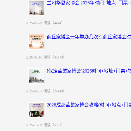
兰州华夏家博会|2026年时间+地点+门票
2025-09-29
阅读（4414）
商丘家博会一年举办几次？商丘家博会时
2026-02-16
阅读（45433）
[保定蓝装家博会]2026时间+地址+门票+
2025-09-01
阅读（24149）
2026成都蓝装家博会攻略(时间+地点+门
2025-10-09
阅读（5351）