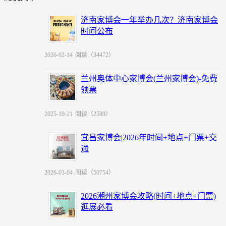
济南家博会一年举办几次？济南家博会
时间公布
2026-02-14
阅读（34472）
兰州奥体中心家博会(兰州家博会)-免费
领票
2025-10-21
阅读（2589）
宜昌家博会|2026年时间+地点+门票+交
通
2026-03-04
阅读（50754）
2026潮州家博会攻略(时间+地点+门票)
逛展必看