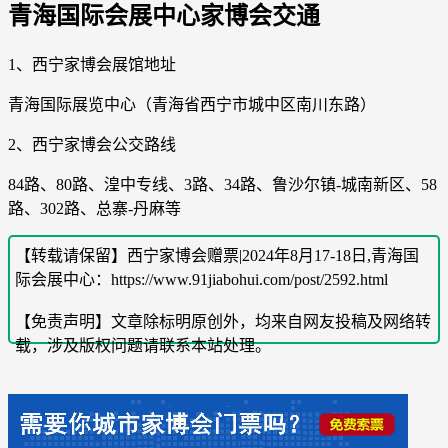
青海国际会展中心家博会交通
1、西宁家博会展馆地址
青海国际展览中心（青海省西宁市城中区南川东路）
2、西宁家博会公交路线
84路、80路、湟中专线、3路、34路、鲁沙尔镇-城南新区、58
路、302路、总寨-丹麻等
【转载请保留】西宁家博会赠票|2024年8月17-18日,青海国
际会展中心：https://www.91jiabohui.com/post/2592.html
【免责声明】文章除标明原创外，均来自网友投稿及网络转
载，涉及版权问题请联系本站处理。