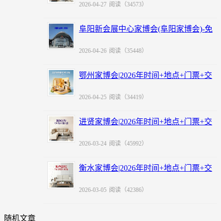
2026-04-27
阅读（34573）
阜阳新会展中心家博会(阜阳家博会)-免
费领票
2026-04-26
阅读（35448）
鄂州家博会|2026年时间+地点+门票+交
通
2026-04-25
阅读（34419）
进贤家博会|2026年时间+地点+门票+交
通
2026-03-24
阅读（45992）
衡水家博会|2026年时间+地点+门票+交
通
2026-03-05
阅读（42386）
随机文章