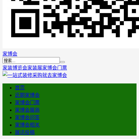
家博会
家装博览会
家装展
家博会门票
首页
近期家博会
家博会门票
家博会展商
家博会问答
家博会相关
展讯投稿