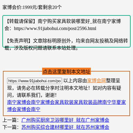
家博会价:1999元/套剩余20个
【转载请保留】南宁购买家具软装哪里好_就在南宁家博
会：https://www.91jiabohui.com/post/2596.html
【免责声明】文章除标明原创外，均来自网友投稿及网络转
载，涉及版权问题请联系本站处理。
点击这里复制本文地址
以上内容由
家博会网
整理呈
现，请务必在转载分享时注明本文地址！如对内容有疑
问，请联系我们，谢谢！
南宁家博会
南宁家博会家具软装
家具软装品牌
南宁华夏家
博会
家博会南宁
上一篇：
广州购买厨房卫浴哪里好_就在广州家博会
下一篇：
苏州购买综合建材哪里好_就在苏州家博会