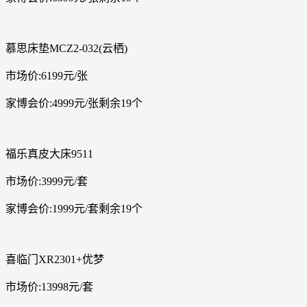
慕思床垫MCZ2-032(云栖)
市场价:6199元/张
家博会价:4999元/张剩余19个
福乐真皮大床9511
市场价:3999元/套
家博会价:1999元/套剩余19个
喜临门XR2301+优梦
市场价:13998元/套