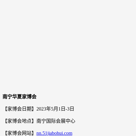
南宁华夏家博会
【家博会日期】2023年5月1日-3日
【家博会地点】南宁国际会展中心
【家博会网站】
nn.51jiabohui.com