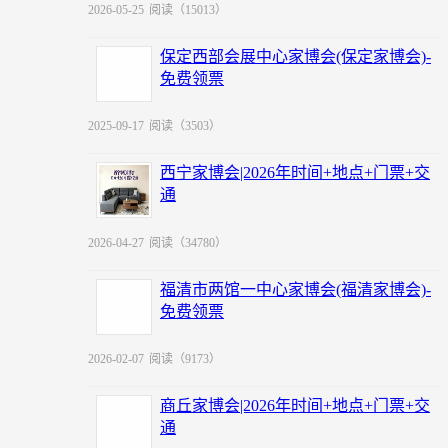
2026-05-25
阅读（15013）
保定西部会展中心家博会(保定家博会)-
免费领票
2025-09-17
阅读（3503）
西宁家博会|2026年时间+地点+门票+交
通
2026-04-27
阅读（34780）
福清市两馆一中心家博会(福清家博会)-
免费领票
2026-02-07
阅读（9173）
商丘家博会|2026年时间+地点+门票+交
通