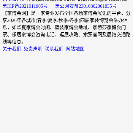
黑ICP备2021011905号
黑公网安备23010302001835号
【家博会网】是一家专业发布全国各场家博会展讯的平台，分
享2026年各城市(春季/夏季/秋季/冬季)四届家装博览会举办信
息，如华夏家博会时间、蓝装家博会地址、家芭莎家博会门
票、乐居家博会咨询电话、逛展攻略、索票官网及展馆交通路
线等信息。
关于我们
|
免责声明
|
联系我们
|
网站地图
|