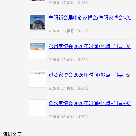
2026-04-27
阅读（34780）
阜阳新会展中心家博会(阜阳家博会)-免
费领票
2026-04-26
阅读（35652）
鄂州家博会|2026年时间+地点+门票+交
通
2026-04-25
阅读（34622）
进贤家博会|2026年时间+地点+门票+交
通
2026-03-24
阅读（46189）
衡水家博会|2026年时间+地点+门票+交
通
2026-03-05
阅读（42592）
随机文章