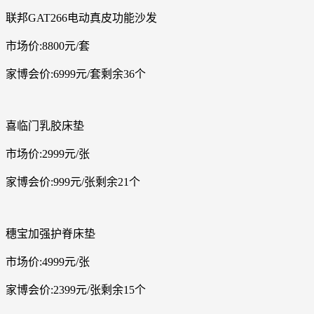
联邦GAT266电动真皮功能沙发
市场价:8800元/套
家博会价:6999元/套剩余36个
喜临门乳胶床垫
市场价:2999元/张
家博会价:999元/张剩余21个
穗宝加强护脊床垫
市场价:4999元/张
家博会价:2399元/张剩余15个