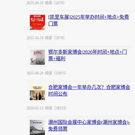
2025-09-16
阅读（2079）
[凯里车展]2025年举办时间+地点+免费
门票
2025-10-10
阅读（2979）
鄂尔多斯家博会|2026年时间+地点+门
票+福利
2025-08-29
阅读（22975）
合肥家博会一年举办几次？合肥家博会
时间公布
2026-02-12
阅读（29233）
潮州国际会展中心家博会(潮州家博会)-
免费领票