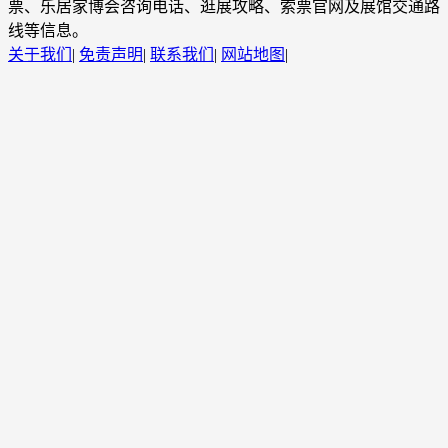
票、乐居家博会咨询电话、逛展攻略、索票官网及展馆交通路
线等信息。
关于我们
|
免责声明
|
联系我们
|
网站地图
|