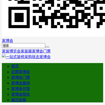
家博会
家装博览会
家装展
家博会门票
首页
近期家博会
家博会门票
家博会展商
家博会问答
家博会相关
展讯投稿