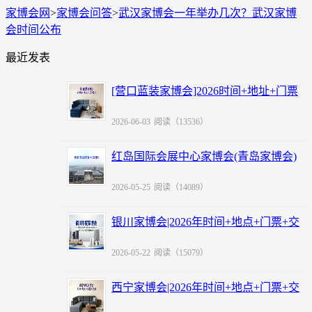
家博会网
>
家博会问答
>
武汉家博会一年举办几次？武汉家博
会时间公布
最近发表
[营口蓝装家博会]2026时间+地址+门票
+福利
2026-06-03
阅读（13536）
红岛国际会展中心家博会(青岛家博会)
赠票
2026-05-25
阅读（14089）
银川家博会|2026年时间+地点+门票+交
通
2026-05-22
阅读（15079）
西宁家博会|2026年时间+地点+门票+交
通