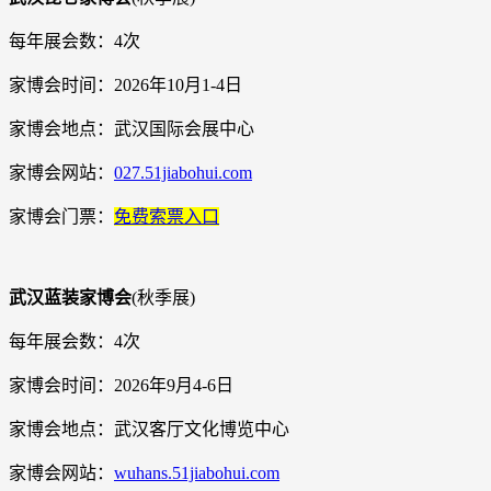
每年展会数：4次
家博会时间：2026年
10月1-4日
家博会地点：武汉国际会展中心
家博会网站：
027.51jiabohui.com
家博会门票：
免费索票入口
武汉蓝装家博会
(秋季展)
每年展会数：4次
家博会时间：2026年9月4-6日
家博会地点：武汉客厅文化博览中心
家博会网站：
wuhans.51jiabohui.com