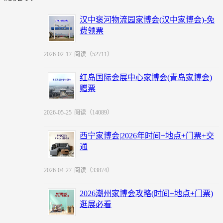
汉中褒河物流园家博会(汉中家博会)-免
费领票
2026-02-17
阅读（52711）
红岛国际会展中心家博会(青岛家博会)
赠票
2026-05-25
阅读（14089）
西宁家博会|2026年时间+地点+门票+交
通
2026-04-27
阅读（33874）
2026潮州家博会攻略(时间+地点+门票)
逛展必看