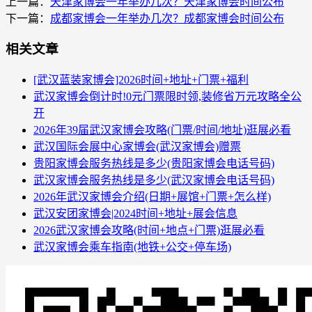
上一篇：
天津家博会一年举办几次？天津家博会时间公布
下一篇：
成都家博会一年举办几次？成都家博会时间公布
相关文章
[武汉蓝装家博会]2026时间+地址+门票+福利
武汉家博会倒计时!0元门票限时领,装修省万元攻略全公
开
2026年39届武汉家博会攻略(门票/时间/地址)逛展必看
武汉国际会展中心家博会(武汉家博会)赠票
贵阳家博会服务热线是多少(贵阳家博会电话号码)
武汉家博会服务热线是多少(武汉家博会电话号码)
2026年武汉家博会介绍(日期+展馆+门票+怎么样)
武汉安团家博会|2024时间+地址+展会信息
2026武汉家博会攻略(时间+地点+门票)逛展必看
武汉家博会乘车指南(地铁+公交+停车场)