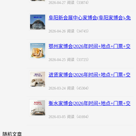
2026-04-27
阅读（33874）
阜阳新会展中心家博会(阜阳家博会)-免
费领票
2026-04-26
阅读（34745）
鄂州家博会|2026年时间+地点+门票+交
通
2026-04-25
阅读（33725）
进贤家博会|2026年时间+地点+门票+交
通
2026-03-24
阅读（45304）
衡水家博会|2026年时间+地点+门票+交
通
2026-03-05
阅读（41694）
随机文章