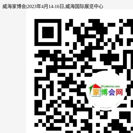
威海家博会|2023年4月14-16日,威海国际展览中心