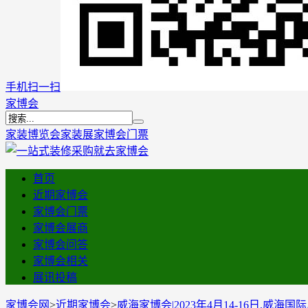
手机扫一扫
家博会
家装博览会
家装展
家博会门票
首页
近期家博会
家博会门票
家博会展商
家博会问答
家博会相关
展讯投稿
家博会网
>
近期家博会
>
威海家博会|2023年4月14-16日,威海