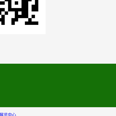
国际展览中心