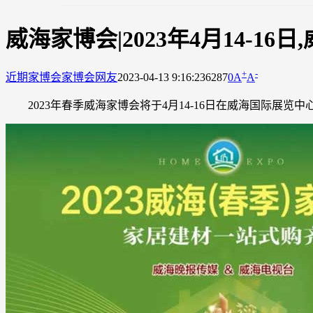
威海家博会|2023年4月14-16
+
-
近期家博会
家博会网友
2023-04-13 9:16:23
6287
0
A
A
2023年春季威海家博会将于4月14-16日在威海国际