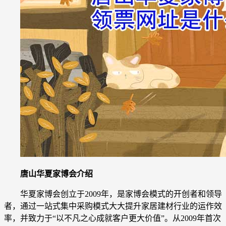
唐山
华夏家博会介绍
华夏家博会创立于2009年，是家博会模式的开创者和领导
者，通过一站式集中采购模式大大提升家居建材行业的运作效
率，并致力于“以不凡之心成就客户更大价值”。从2009年首次