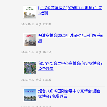
[武汉蓝装家博会]2026时间+地址+门票
+福利
2025-10-18
阅读（7133）
福清家博会|2026年时间+地点+门票+福
利
2026-01-14
阅读（66751）
保定西部会展中心家博会(保定家博会)-
免费领票
2025-09-17
阅读（3443）
烟台八角湾国际会展中心家博会(烟台
家博会)-免费领票