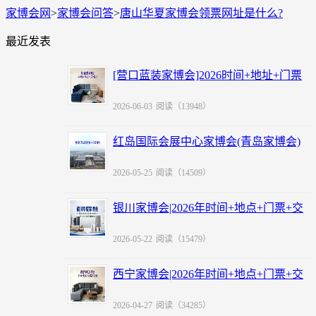
家博会网
>
家博会问答
>
唐山华夏家博会领票网址是什么?
最近发表
[营口蓝装家博会]2026时间+地址+门票
+福利
2026-06-03
阅读（13948）
红岛国际会展中心家博会(青岛家博会)
赠票
2026-05-25
阅读（14509）
银川家博会|2026年时间+地点+门票+交
通
2026-05-22
阅读（15479）
西宁家博会|2026年时间+地点+门票+交
通
2026-04-27
阅读（34285）