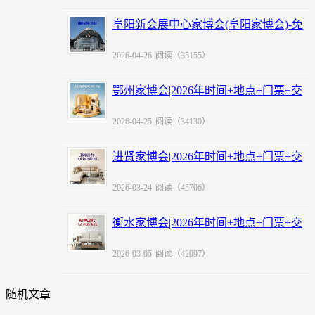
阜阳新会展中心家博会(阜阳家博会)-免
费领票
2026-04-26
阅读（35155）
鄂州家博会|2026年时间+地点+门票+交
通
2026-04-25
阅读（34130）
进贤家博会|2026年时间+地点+门票+交
通
2026-03-24
阅读（45706）
衡水家博会|2026年时间+地点+门票+交
通
2026-03-05
阅读（42097）
随机文章