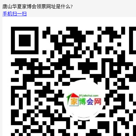
唐山华夏家博会领票网址是什么?
手机扫一扫