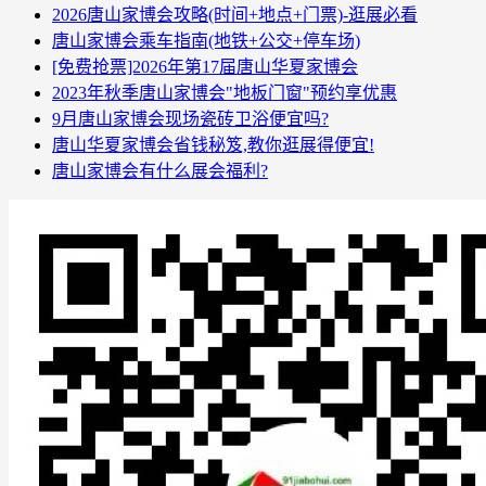
2026唐山家博会攻略(时间+地点+门票)-逛展必看
唐山家博会乘车指南(地铁+公交+停车场)
[免费抢票]2026年第17届唐山华夏家博会
2023年秋季唐山家博会"地板门窗"预约享优惠
9月唐山家博会现场瓷砖卫浴便宜吗?
唐山华夏家博会省钱秘笈,教你逛展得便宜!
唐山家博会有什么展会福利?