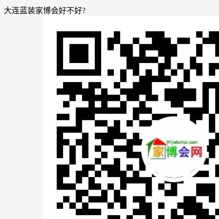
大连蓝装家博会好不好?