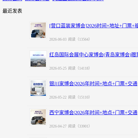
最近发表
[营口蓝装家博会]2026时间+地址+门票+
2026-06-03
阅读（13564）
红岛国际会展中心家博会(青岛家博会)赠
2026-05-25
阅读（14118）
银川家博会|2026年时间+地点+门票+交通
2026-05-22
阅读（15110）
西宁家博会|2026年时间+地点+门票+交通
2026-04-27
阅读（33901）