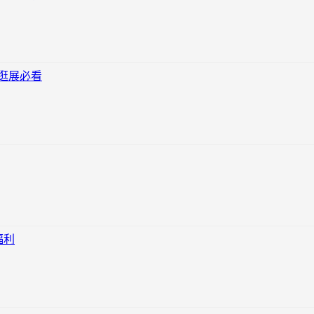
)逛展必看
福利