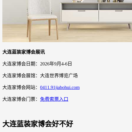
大连蓝装家博会展讯
大连家博会日期：2026年9月4-6日
大连家博会展馆：大连世界博览广场
大连家博会网站：
0411.91jiabohui.com
大连家博会门票：
免费索票入口
大连蓝装家博会好不好