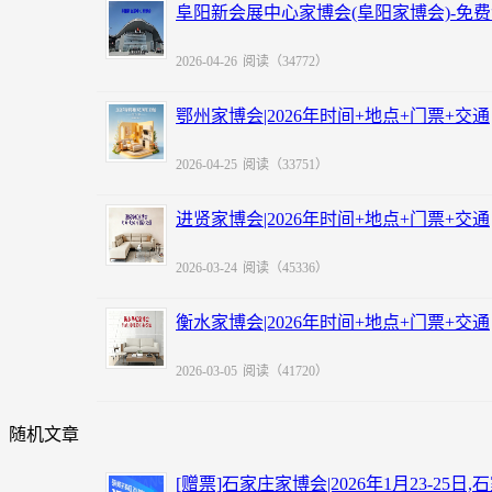
阜阳新会展中心家博会(阜阳家博会)-免
2026-04-26
阅读（34772）
鄂州家博会|2026年时间+地点+门票+交通
2026-04-25
阅读（33751）
进贤家博会|2026年时间+地点+门票+交通
2026-03-24
阅读（45336）
衡水家博会|2026年时间+地点+门票+交通
2026-03-05
阅读（41720）
随机文章
[赠票]石家庄家博会|2026年1月23-25