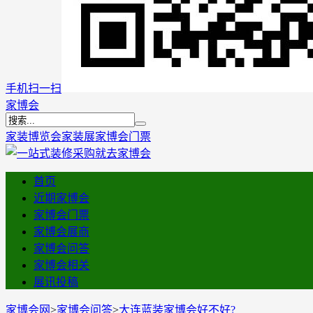
手机扫一扫
家博会
家装博览会
家装展
家博会门票
首页
近期家博会
家博会门票
家博会展商
家博会问答
家博会相关
展讯投稿
家博会网
>
家博会问答
>
大连蓝装家博会好不好?