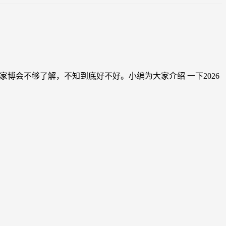
博会不够了解，不知到底好不好。小编为大家介绍 一下2026