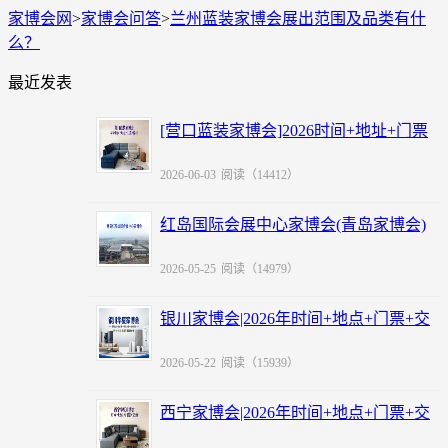
家博会网
>
家博会问答
>
兰州蓝装家博会展出范围及品类有什
么？
最近发表
[营口蓝装家博会]2026时间+地址+门票
+福利
2026-06-03
阅读（14412）
红岛国际会展中心家博会(青岛家博会)
赠票
2026-05-25
阅读（14979）
银川家博会|2026年时间+地点+门票+交
通
2026-05-22
阅读（15939）
西宁家博会|2026年时间+地点+门票+交
通