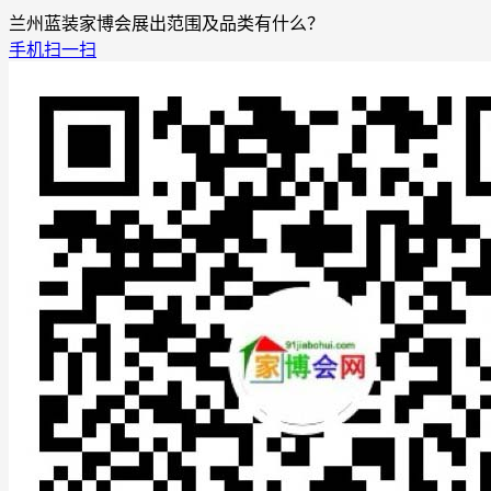
兰州蓝装家博会展出范围及品类有什么？
手机扫一扫