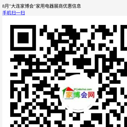
8月"大连家博会"家用电器展商优惠信息
手机扫一扫