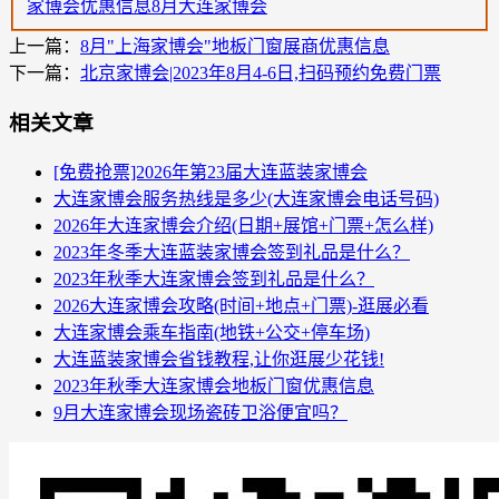
家博会优惠信息
8月大连家博会
上一篇：
8月"上海家博会"地板门窗展商优惠信息
下一篇：
北京家博会|2023年8月4-6日,扫码预约免费门票
相关文章
[免费抢票]2026年第23届大连蓝装家博会
大连家博会服务热线是多少(大连家博会电话号码)
2026年大连家博会介绍(日期+展馆+门票+怎么样)
2023年冬季大连蓝装家博会签到礼品是什么？
2023年秋季大连家博会签到礼品是什么？
2026大连家博会攻略(时间+地点+门票)-逛展必看
大连家博会乘车指南(地铁+公交+停车场)
大连蓝装家博会省钱教程,让你逛展少花钱!
2023年秋季大连家博会地板门窗优惠信息
9月大连家博会现场瓷砖卫浴便宜吗？