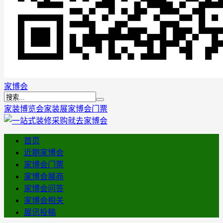
家博会
家装博览会
家装展
家博会门票
首页
近期家博会
家博会门票
家博会展商
家博会问答
家博会相关
展讯投稿