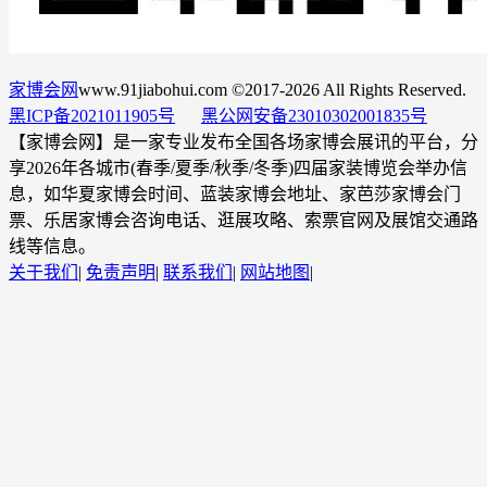
家博会网
www.91jiabohui.com ©2017-2026 All Rights Reserved.
黑ICP备2021011905号
黑公网安备23010302001835号
【家博会网】是一家专业发布全国各场家博会展讯的平台，分
享2026年各城市(春季/夏季/秋季/冬季)四届家装博览会举办信
息，如华夏家博会时间、蓝装家博会地址、家芭莎家博会门
票、乐居家博会咨询电话、逛展攻略、索票官网及展馆交通路
线等信息。
关于我们
|
免责声明
|
联系我们
|
网站地图
|