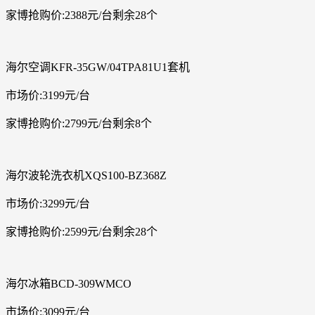
家博抢购价:2388元/台剩余28个
海尔空调KFR-35GW/04TPA81U1套机
市场价:3199元/台
家博抢购价:2799元/台剩余8个
海尔波轮洗衣机XQS100-BZ368Z
市场价:3299元/台
家博抢购价:2599元/台剩余28个
海尔冰箱BCD-309WMCO
市场价:3099元/台