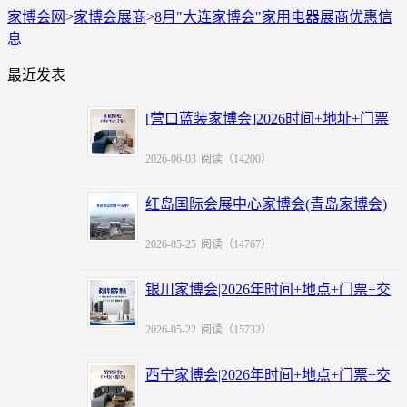
家博会网
>
家博会展商
>
8月"大连家博会"家用电器展商优惠信
息
最近发表
[营口蓝装家博会]2026时间+地址+门票
+福利
2026-06-03
阅读（14200）
红岛国际会展中心家博会(青岛家博会)
赠票
2026-05-25
阅读（14767）
银川家博会|2026年时间+地点+门票+交
通
2026-05-22
阅读（15732）
西宁家博会|2026年时间+地点+门票+交
通