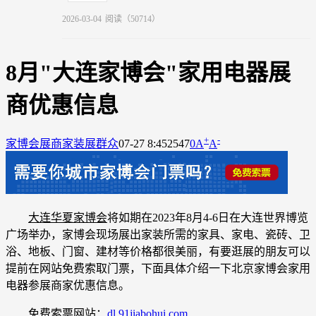
2026-03-04
阅读（50714）
8月"大连家博会"家用电器展
商优惠信息
+
-
家博会展商
家装展群众
07-27 8:45
2547
0
A
A
大连华夏家博会
将如期在2023年8月4-6日在大连世界博览
广场举办，家博会现场展出家装所需的家具、家电、瓷砖、卫
浴、地板、门窗、建材等
价格都很美丽，有要逛展的朋友可以
提前在网站免费索取门票，下面具体介绍一下北京家博会家用
电器参展商家优惠信息。
免费索票网站：
dl.91jiabohui.com