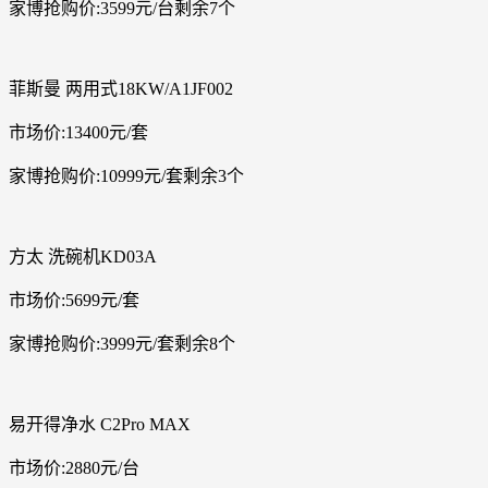
家博抢购价:3599元/台剩余7个
菲斯曼 两用式18KW/A1JF002
市场价:13400元/套
家博抢购价:10999元/套剩余3个
方太 洗碗机KD03A
市场价:5699元/套
家博抢购价:3999元/套剩余8个
易开得净水 C2Pro MAX
市场价:2880元/台