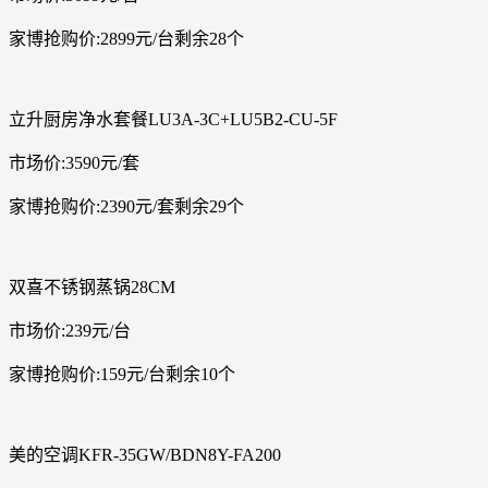
家博抢购价:2899元/台剩余28个
立升厨房净水套餐LU3A-3C+LU5B2-CU-5F
市场价:3590元/套
家博抢购价:2390元/套剩余29个
双喜不锈钢蒸锅28CM
市场价:239元/台
家博抢购价:159元/台剩余10个
美的空调KFR-35GW/BDN8Y-FA200