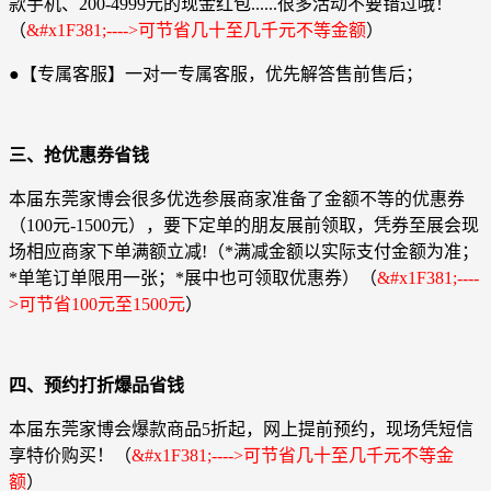
款手机、200-4999元的现金红包......很多活动不要错过哦！
（
&#x1F381;---->可节省几十至几千元不等金额
）
●【专属客服】一对一专属客服，优先解答售前售后；
三、抢优惠券省钱
本届东莞家博会很多优选参展商家准备了金额不等的优惠券
（100元-1500元），要下定单的朋友展前领取，凭券至展会现
场相应商家下单满额立减!（*满减金额以实际支付金额为准；
*单笔订单限用一张；*展中也可领取优惠券）（
&#x1F381;----
>可节省100元至1500元
）
四、预约打折爆品省钱
本届东莞家博会爆款商品5折起，网上提前预约，现场凭短信
享特价购买！（
&#x1F381;---->可节省几十至几千元不等金
额
）