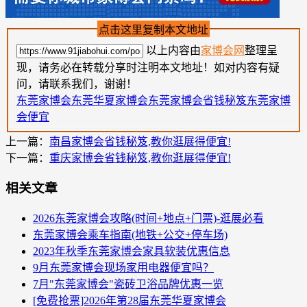
点击这里复制本文地址
以上内容由
家博会网
整理呈
现，请务必在转载分享时注明本文地址！如对内容有疑
问，请联系我们，谢谢！
东莞家博会
东莞华夏家博会
东莞家博会省钱秘笈
东莞家博
会便宜
上一篇：
南昌家博会省钱秘笈,教你逛展得便宜!
下一篇：
重庆家博会省钱秘笈,教你逛展得便宜!
相关文章
2026东莞家博会攻略(时间+地点+门票)-逛展必看
东莞家博会乘车指南(地铁+公交+停车场)
2023年秋季东莞家博会家具软装优惠信息
9月东莞家博会现场家用电器便宜吗？
7月"东莞家博会"瓷砖卫浴品牌优惠一览
[免费抢票]2026年第28届东莞华夏家博会