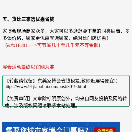
五、货比三家选优惠省钱
家博会现场商家众多，大家可以多逛逛要下单的同类展商，多
多谈价格，哪家更优惠就选哪家，绝对比门店优惠！
（
&#x1F381;---->可节省几十至几千元不等金额
）
展会活动最终以官网为准
【转载请保留】东莞家博会省钱秘笈,教你逛展得便宜!：
https://www.91jiabohui.com/post/3019.html
【免责声明】文章除标明原创外，均来自网友投稿及网络转
载，涉及版权问题请联系本站处理。