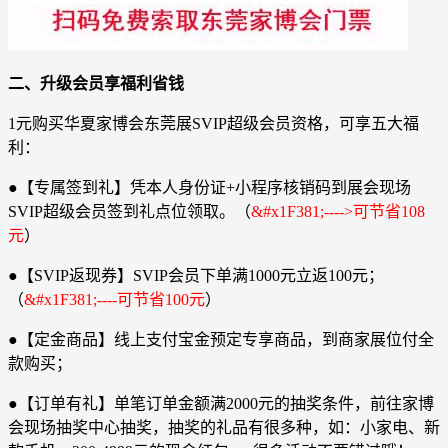
二、升级会员享福利省钱
1元购买华夏家博会东莞展SVIP超级会员资格，可享五大福
利：
●【专属签到礼】凭本人身份证+小程序核销码到展会现场
SVIP超级会员签到礼点位领取。（
&#x1F381;---->可节省108
元
）
●【SVIP返现券】SVIP会员下单满1000元立返100元；
（
&#x1F381;----可节省100元
）
●【定金商品】线上支付宝金预定专享商品，到商家展位付全
款购买；
●【订单有礼】单笔订单金额满2000元的抽奖条件，前往家博
会现场抽奖中心抽奖，抽奖的礼品有很多种，如：小家电、新