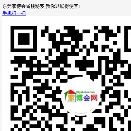
东莞家博会省钱秘笈,教你逛展得便宜!
手机扫一扫