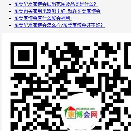
东莞华夏家博会展出范围及品类是什么？
东莞购买家用电器哪里好_就在东莞家博会
东莞家博会有什么展会福利?
东莞华夏家博会怎么样?东莞家博会好不好？