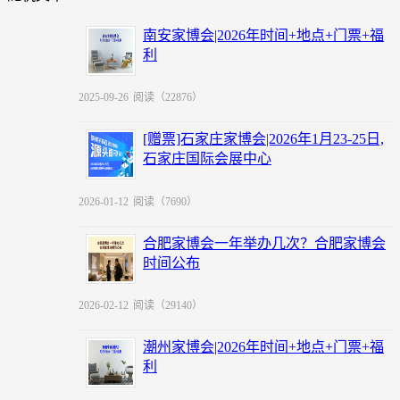
南安家博会|2026年时间+地点+门票+福
利
2025-09-26
阅读（22876）
[赠票]石家庄家博会|2026年1月23-25日,
石家庄国际会展中心
2026-01-12
阅读（7690）
合肥家博会一年举办几次？合肥家博会
时间公布
2026-02-12
阅读（29140）
潮州家博会|2026年时间+地点+门票+福
利