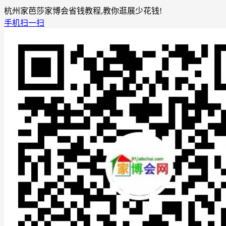
杭州家芭莎家博会省钱教程,教你逛展少花钱!
手机扫一扫