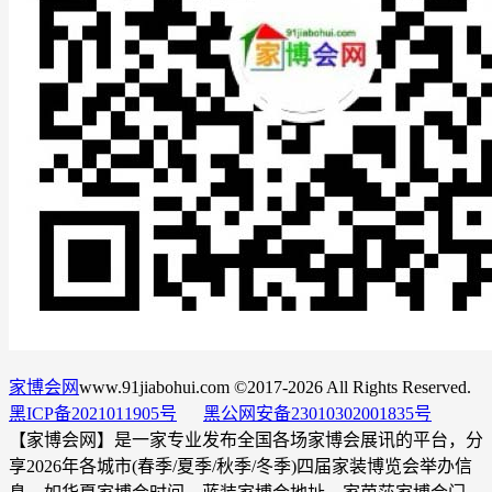
家博会网
www.91jiabohui.com ©2017-2026 All Rights Reserved.
黑ICP备2021011905号
黑公网安备23010302001835号
【家博会网】是一家专业发布全国各场家博会展讯的平台，分
享2026年各城市(春季/夏季/秋季/冬季)四届家装博览会举办信