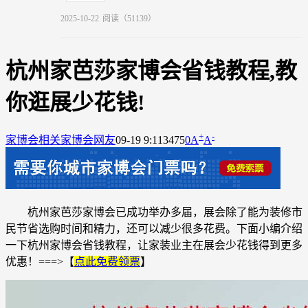
2025-10-22
阅读（51139）
杭州家芭莎家博会省钱教程,教
你逛展少花钱!
+
-
家博会相关
家博会网友
09-19 9:11
3475
0
A
A
杭州家芭莎家博会已成功举办多届，展会除了能为装修市
民节省选购时间和精力，还可以减少很多花费。下面小编介绍
一下杭州家博会省钱教程，让家装业主在展会少花钱得到更多
优惠！
===>【
点此免费领票
】