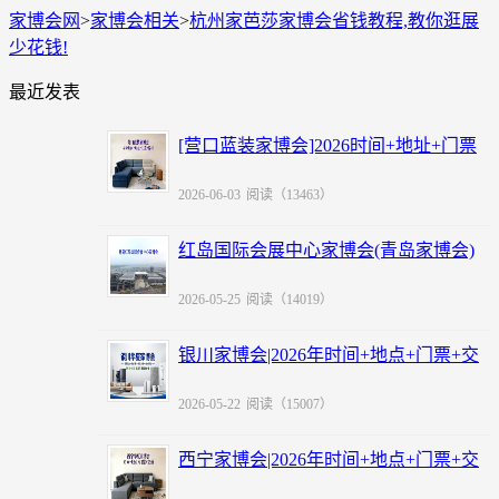
家博会网
>
家博会相关
>
杭州家芭莎家博会省钱教程,教你逛展
少花钱!
最近发表
[营口蓝装家博会]2026时间+地址+门票
+福利
2026-06-03
阅读（13463）
红岛国际会展中心家博会(青岛家博会)
赠票
2026-05-25
阅读（14019）
银川家博会|2026年时间+地点+门票+交
通
2026-05-22
阅读（15007）
西宁家博会|2026年时间+地点+门票+交
通