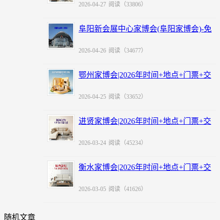
2026-04-27
阅读（33806）
阜阳新会展中心家博会(阜阳家博会)-免
费领票
2026-04-26
阅读（34677）
鄂州家博会|2026年时间+地点+门票+交
通
2026-04-25
阅读（33652）
进贤家博会|2026年时间+地点+门票+交
通
2026-03-24
阅读（45234）
衡水家博会|2026年时间+地点+门票+交
通
2026-03-05
阅读（41626）
随机文章