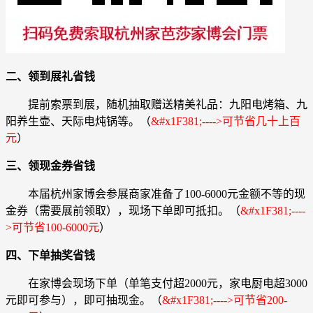
二、领到展礼省钱
提前索票到展，随机抽取赠送精美礼品：九阳电烤箱、九
阳养生壶、天际电炖锅等。（
&#x1F381;---->可节省几十上百
元
）
三、领现金券省钱
本届杭州家博会参展商家准备了100-6000元金额不等的现
金券（需要展前领取），现场下单即可抵扣。（
&#x1F381;----
>可节省100-6000元
）
四、下单抽奖省钱
在家博会现场下单（单笔支付超2000元，家电厨电超3000
元即可参与），即可抽现金。（
&#x1F381;---->可节省200-