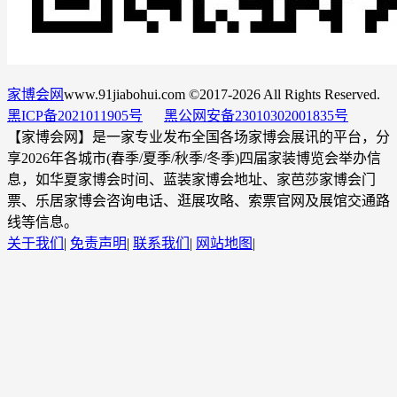
家博会网
www.91jiabohui.com ©2017-2026 All Rights Reserved.
黑ICP备2021011905号
黑公网安备23010302001835号
【家博会网】是一家专业发布全国各场家博会展讯的平台，分
享2026年各城市(春季/夏季/秋季/冬季)四届家装博览会举办信
息，如华夏家博会时间、蓝装家博会地址、家芭莎家博会门
票、乐居家博会咨询电话、逛展攻略、索票官网及展馆交通路
线等信息。
关于我们
|
免责声明
|
联系我们
|
网站地图
|