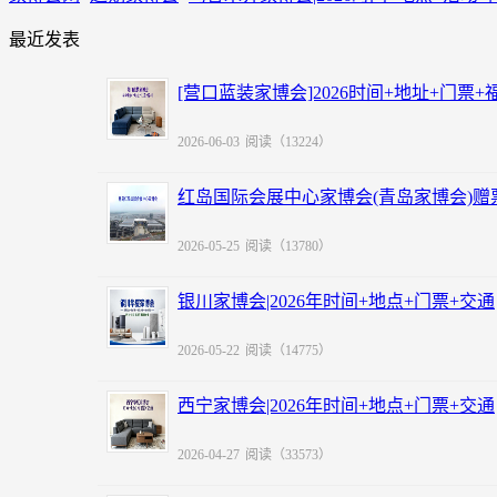
最近发表
[营口蓝装家博会]2026时间+地址+门票+
2026-06-03
阅读（13224）
红岛国际会展中心家博会(青岛家博会)赠
2026-05-25
阅读（13780）
银川家博会|2026年时间+地点+门票+交通
2026-05-22
阅读（14775）
西宁家博会|2026年时间+地点+门票+交通
2026-04-27
阅读（33573）