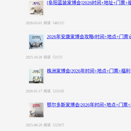
[阜阳蓝装家博会]2026时间+地址+门票+
2026-03-01
阅读（48151）
2026年安康家博会攻略(时间+地点+门票
2025-10-20
阅读（5372）
株洲家博会|2026年时间+地点+门票+福利
2026-01-17
阅读（23510）
鄂尔多斯家博会|2026年时间+地点+门票
2025-08-29
阅读（22597）