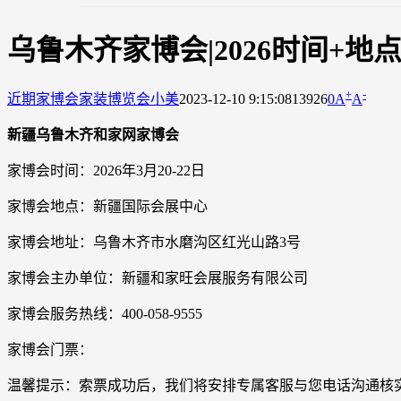
乌鲁木齐家博会|2026时间+地
+
-
近期家博会
家装博览会小美
2023-12-10 9:15:08
13926
0
A
A
新疆乌鲁木齐和家网家博会
家博会时间：2026年3月20-22日
家博会地点：新疆国际会展中心
家博会地址：乌鲁木齐市水磨沟区红光山路3号
家博会主办单位：新疆和家旺会展服务有限公司
家博会服务热线：400-058-9555
家博会门票：
温馨提示：索票成功后，我们将安排专属客服与您电话沟通核