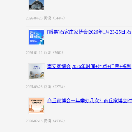
2026-04-26
阅读（34447）
[赠票]石家庄家博会|2026年1月23-25
2026-01-12
阅读（7662）
南安家博会|2026年时间+地点+门票+福利
2025-09-26
阅读（22784）
商丘家博会一年举办几次？商丘家博会时
2026-02-16
阅读（45362）