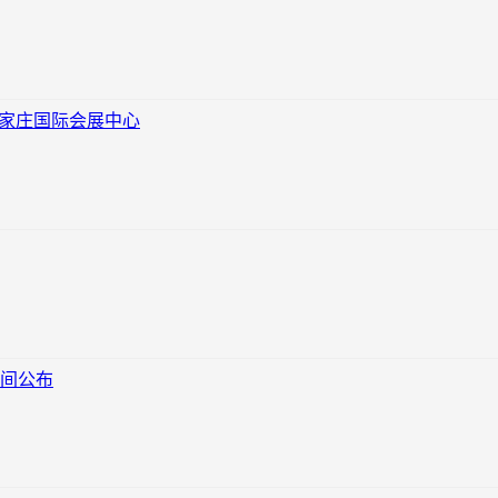
日,石家庄国际会展中心
间公布