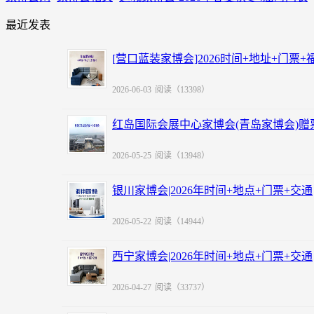
最近发表
[营口蓝装家博会]2026时间+地址+门票+
2026-06-03
阅读（13398）
红岛国际会展中心家博会(青岛家博会)赠
2026-05-25
阅读（13948）
银川家博会|2026年时间+地点+门票+交通
2026-05-22
阅读（14944）
西宁家博会|2026年时间+地点+门票+交通
2026-04-27
阅读（33737）