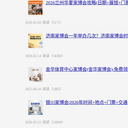
2026兰州华夏家博会攻略(日期+展馆+门
2026-02-04
阅读（5171）
济南家博会一年举办几次？济南家博会时
2026-02-14
阅读（34369）
金华体育中心家博会(金华家博会)-免费
2025-09-16
阅读（1992）
银川家博会|2026年时间+地点+门票+交通
2026-05-22
阅读（14944）