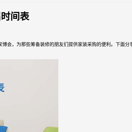
届时间表
家博会，为那些筹备装修的朋友们提供家装采购的便利。下面分享一