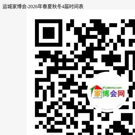
运城家博会-2026年春夏秋冬4届时间表