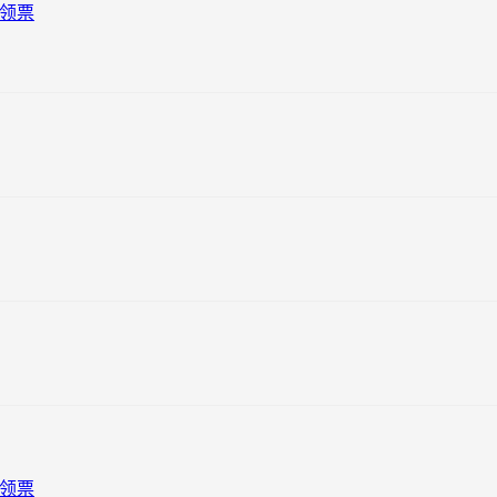
费领票
费领票