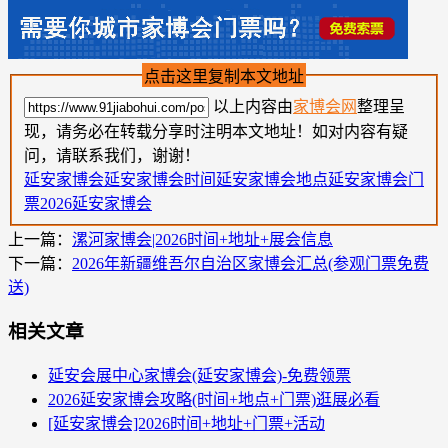
点击这里复制本文地址
以上内容由
家博会网
整理呈
现，请务必在转载分享时注明本文地址！如对内容有疑
问，请联系我们，谢谢！
延安家博会
延安家博会时间
延安家博会地点
延安家博会门
票
2026延安家博会
上一篇：
漯河家博会|2026时间+地址+展会信息
下一篇：
2026年新疆维吾尔自治区家博会汇总(参观门票免费
送)
相关文章
延安会展中心家博会(延安家博会)-免费领票
2026延安家博会攻略(时间+地点+门票)逛展必看
[延安家博会]2026时间+地址+门票+活动