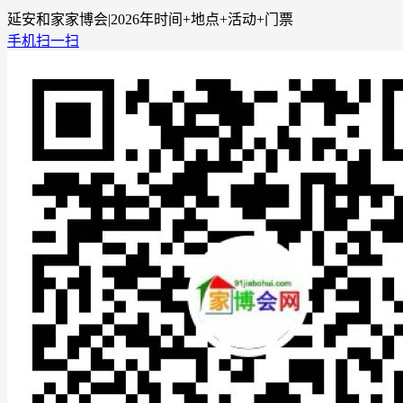
延安和家家博会|2026年时间+地点+活动+门票
手机扫一扫