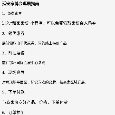
延安家博会逛展指南
1、免费索票
进入“和家家博”小程序，可以免费索取
家博会入场券
2、领优惠券
展前领取电子优惠券、预约线上特价产品
3、前往展馆
前往鄂州国际会展中心参观
4、现场逛展
对照现场平面图，标记喜欢的品牌，按商家区域逛展。
5、下单付款
与商家协商好产品、价格，下单付款。
6、订单抽奖