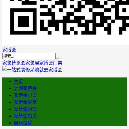
家博会
家装博览会
家装展
家博会门票
首页
近期家博会
家博会门票
家博会展商
家博会问答
家博会相关
展讯投稿