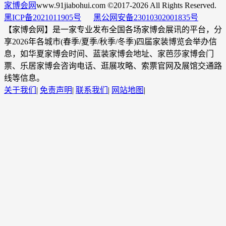
家博会网
www.91jiabohui.com ©2017-2026 All Rights Reserved.
黑ICP备2021011905号
黑公网安备23010302001835号
【家博会网】是一家专业发布全国各场家博会展讯的平台，分
享2026年各城市(春季/夏季/秋季/冬季)四届家装博览会举办信
息，如华夏家博会时间、蓝装家博会地址、家芭莎家博会门
票、乐居家博会咨询电话、逛展攻略、索票官网及展馆交通路
线等信息。
关于我们
|
免责声明
|
联系我们
|
网站地图
|