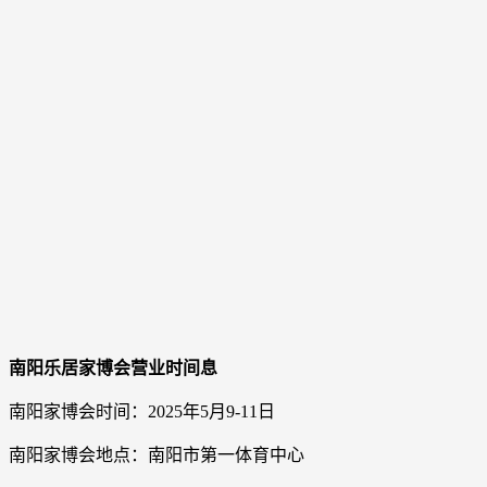
南阳乐居家博会营业时间息
南阳家博会时间：2025年
5月9-11日
南阳家博会地点：
南阳市第一体育中心