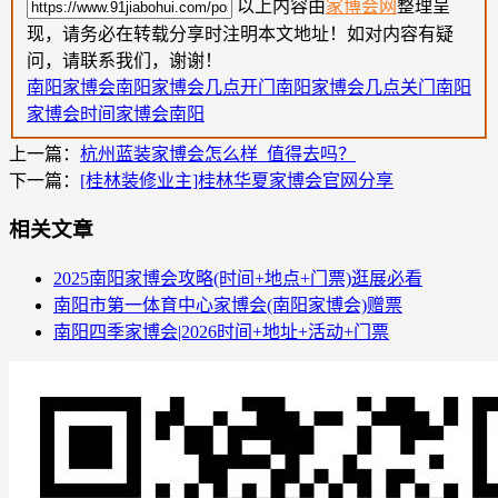
以上内容由
家博会网
整理呈
现，请务必在转载分享时注明本文地址！如对内容有疑
问，请联系我们，谢谢！
南阳家博会
南阳家博会几点开门
南阳家博会几点关门
南阳
家博会时间
家博会南阳
上一篇：
杭州蓝装家博会怎么样_值得去吗？
下一篇：
[桂林装修业主]桂林华夏家博会官网分享
相关文章
2025南阳家博会攻略(时间+地点+门票)逛展必看
南阳市第一体育中心家博会(南阳家博会)赠票
南阳四季家博会|2026时间+地址+活动+门票