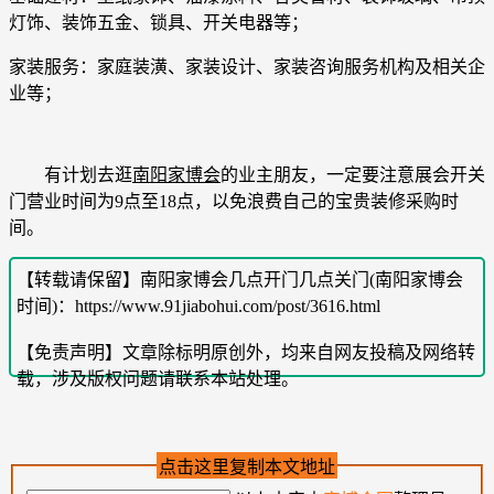
灯饰、装饰五金、锁具、开关电器等；
家装服务：家庭装潢、家装设计、家装咨询服务机构及相关企
业等；
有计划去逛
南阳家博会
的业主朋友，一定要注意展会开关
门营业时间为9点至18点，以免浪费自己的宝贵装修采购时
间。
【转载请保留】南阳家博会几点开门几点关门(南阳家博会
时间)：https://www.91jiabohui.com/post/3616.html
【免责声明】文章除标明原创外，均来自网友投稿及网络转
载，涉及版权问题请联系本站处理。
点击这里复制本文地址