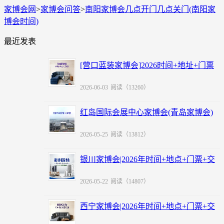
家博会网
>
家博会问答
>
南阳家博会几点开门几点关门(南阳家
博会时间)
最近发表
[营口蓝装家博会]2026时间+地址+门票
+福利
2026-06-03
阅读（13260）
红岛国际会展中心家博会(青岛家博会)
赠票
2026-05-25
阅读（13812）
银川家博会|2026年时间+地点+门票+交
通
2026-05-22
阅读（14807）
西宁家博会|2026年时间+地点+门票+交
通