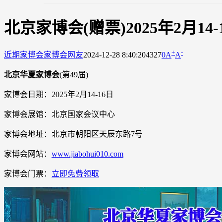
北京家博会(赠票)2025年2月14
+
-
近期家博会
家博会网友
2024-12-28 8:40:20
4327
0
A
A
北京华夏家博会
(第49届)
家博会日期：2025年2月14-16日
家博会展馆：北京国家会议中心
家博会地址：北京市朝阳区天辰东路7号
家博会网站：
www.jiabohui010.com
家博会门票：
立即免费领取