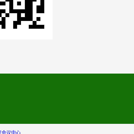
国家会议中心