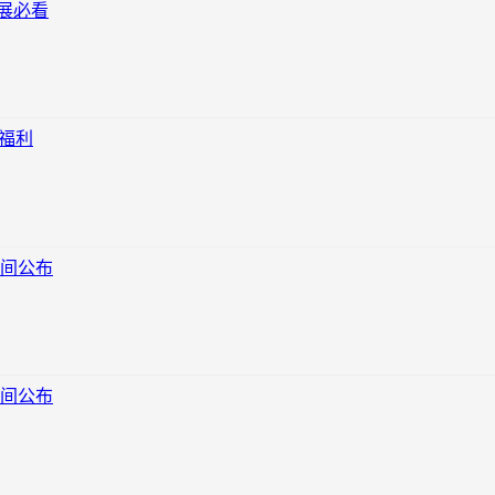
逛展必看
+福利
间公布
间公布