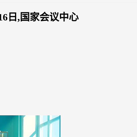
-16日,国家会议中心