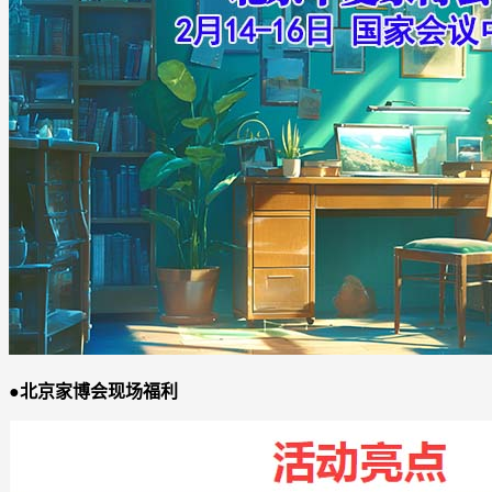
●北京家博会现场福利