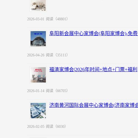
2026-03-01
阅读（48801）
阜阳新会展中心家博会(阜阳家博会)-免
2026-04-26
阅读（35111）
福清家博会|2026年时间+地点+门票+福利
2026-01-14
阅读（66705）
济南黄河国际会展中心家博会(济南家博会
2026-02-05
阅读（6030）