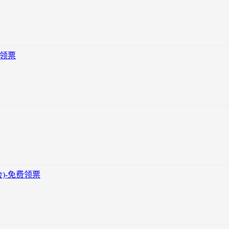
费领票
)-免费领票