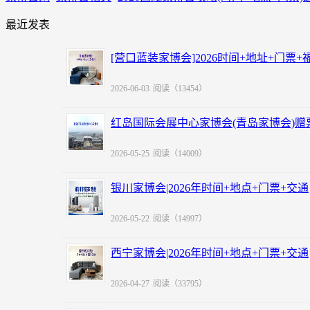
最近发表
[营口蓝装家博会]2026时间+地址+门票+
2026-06-03
阅读（13454）
红岛国际会展中心家博会(青岛家博会)赠
2026-05-25
阅读（14009）
银川家博会|2026年时间+地点+门票+交通
2026-05-22
阅读（14997）
西宁家博会|2026年时间+地点+门票+交通
2026-04-27
阅读（33795）