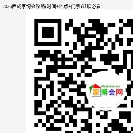
2026西咸家博会攻略(时间+地点+门票)逛展必看