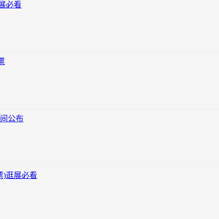
逛展必看
票
间公布
票)逛展必看