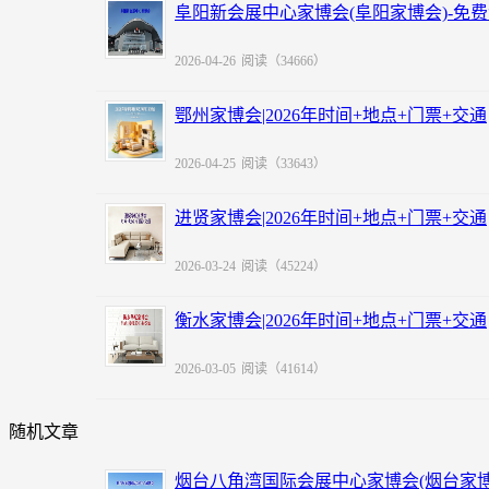
阜阳新会展中心家博会(阜阳家博会)-免
2026-04-26
阅读（34666）
鄂州家博会|2026年时间+地点+门票+交通
2026-04-25
阅读（33643）
进贤家博会|2026年时间+地点+门票+交通
2026-03-24
阅读（45224）
衡水家博会|2026年时间+地点+门票+交通
2026-03-05
阅读（41614）
随机文章
烟台八角湾国际会展中心家博会(烟台家博