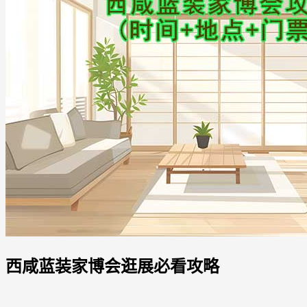
西咸蓝装家博会逛展必看攻略