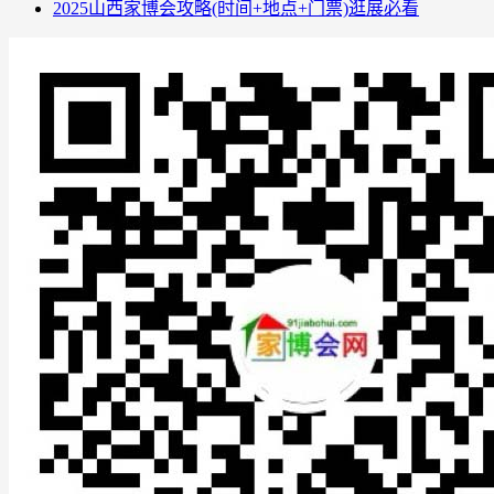
2025山西家博会攻略(时间+地点+门票)逛展必看