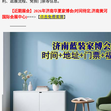
利、逛展流程、免费门票等信息。
【近期展会】2026年济南华夏家博会(时间待定,济南黄河
国际会展中心)
===>【
点击免费索票
】
-------------