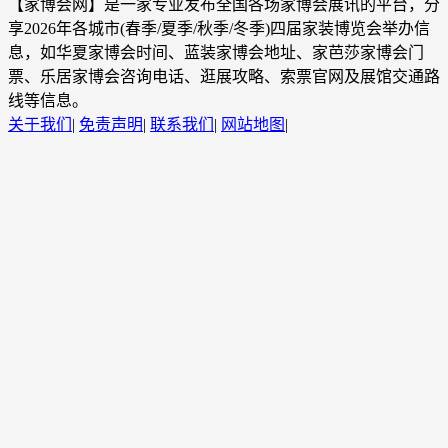
【家博会网】是一家专业发布全国各场家博会展讯的平台，分
享2026年各城市(春季/夏季/秋季/冬季)四届家装博览会举办信
息，如华夏家博会时间、蓝装家博会地址、家芭莎家博会门
票、乐居家博会咨询电话、逛展攻略、索票官网及展馆交通路
线等信息。
关于我们
|
免责声明
|
联系我们
|
网站地图
|