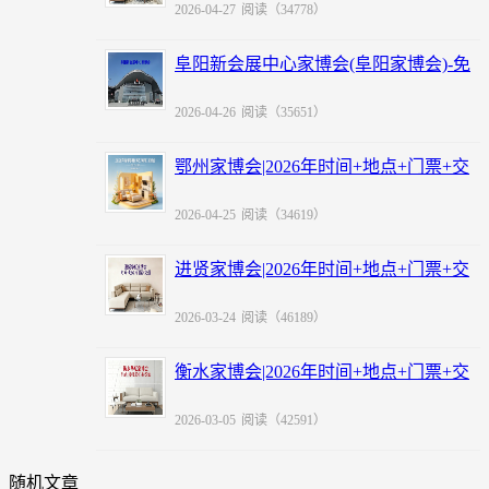
2026-04-27
阅读（34778）
阜阳新会展中心家博会(阜阳家博会)-免
费领票
2026-04-26
阅读（35651）
鄂州家博会|2026年时间+地点+门票+交
通
2026-04-25
阅读（34619）
进贤家博会|2026年时间+地点+门票+交
通
2026-03-24
阅读（46189）
衡水家博会|2026年时间+地点+门票+交
通
2026-03-05
阅读（42591）
随机文章