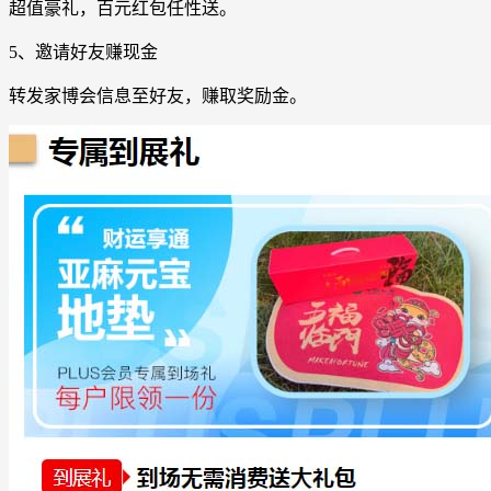
超值豪礼，百元红包任性送。
5、邀请好友赚现金
转发家博会信息至好友，赚取奖励金。