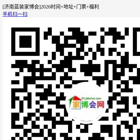
[济南蓝装家博会]2026时间+地址+门票+福利
手机扫一扫