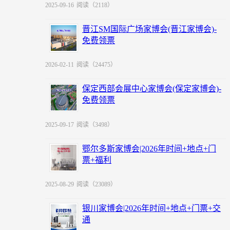
2025-09-16
阅读（2118）
晋江SM国际广场家博会(晋江家博会)-
免费领票
2026-02-11
阅读（24475）
保定西部会展中心家博会(保定家博会)-
免费领票
2025-09-17
阅读（3498）
鄂尔多斯家博会|2026年时间+地点+门
票+福利
2025-08-29
阅读（23089）
银川家博会|2026年时间+地点+门票+交
通