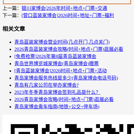
上一篇：
银川家博会|2026年时间+地点+门票+交通
下一篇：
[营口蓝装家博会]2026时间+地址+门票+福利
相关文章
青岛蓝装家博会营业时间(几点开门,几点关门)
2026青岛蓝装家博会攻略(时间+地点+门票)逛展必看
[免费抢票]2026年第8届青岛蓝装家博会
青岛世界博览城家博会(青岛家博会)赠票
[青岛蓝装家博会]2026时间+地点+门票+活动
青岛家博会服务热线是多少(青岛家博会电话号码)
青岛有几家公司在举办家博会?
2023年冬季青岛家博会签到礼品是什么？
2026青岛家博会攻略(时间+地点+门票)逛展必看
青岛家博会乘车指南(地铁+公交+停车场)