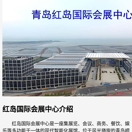
红岛国际会展中心介绍
红岛国际会展中心
是一座集展览、会议、商务、餐饮、娱
乐等多功能于一体的现代智能化展馆，位于风光旖旎的青岛崂