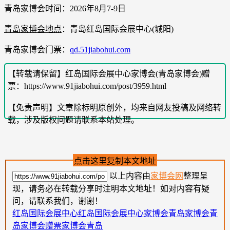
青岛家博会时间：2026年8月7-9日
青岛家博会地点
：青岛红岛国际会展中心(城阳)
青岛家博会门票：
qd.51jiabohui.com
【转载请保留】红岛国际会展中心家博会(青岛家博会)赠
票：https://www.91jiabohui.com/post/3959.html
【免责声明】文章除标明原创外，均来自网友投稿及网络转
载，涉及版权问题请联系本站处理。
点击这里复制本文地址
以上内容由
家博会网
整理呈
现，请务必在转载分享时注明本文地址！如对内容有疑
问，请联系我们，谢谢！
红岛国际会展中心
红岛国际会展中心家博会
青岛家博会
青
岛家博会赠票
家博会青岛