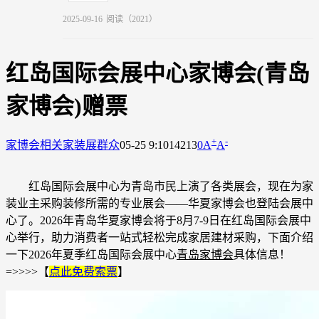
2025-09-16
阅读（2021）
红岛国际会展中心家博会(青岛
家博会)赠票
+
-
家博会相关
家装展群众
05-25 9:10
14213
0
A
A
红岛国际会展中心为青岛市民上演了各类展会，现在为家
装业主采购装修所需的专业展会——华夏家博会也登陆会展中
心了。2026年青岛华夏家博会将于8月7-9日在红岛国际会展中
心举行，助力消费者一站式轻松完成家居建材采购，下面介绍
一下2026年夏季红岛国际会展中心
青岛家博会
具体信息！
=>>>>【
点此免费索票
】