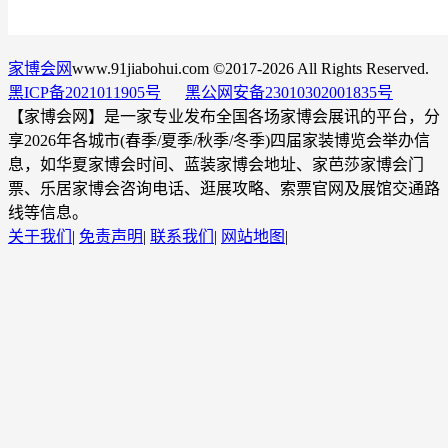
家博会网
www.91jiabohui.com ©2017-2026 All Rights Reserved.
黑ICP备2021011905号
黑公网安备23010302001835号
【家博会网】是一家专业发布全国各场家博会展讯的平台，分
享2026年各城市(春季/夏季/秋季/冬季)四届家装博览会举办信
息，如华夏家博会时间、蓝装家博会地址、家芭莎家博会门
票、乐居家博会咨询电话、逛展攻略、索票官网及展馆交通路
线等信息。
关于我们
|
免责声明
|
联系我们
|
网站地图
|