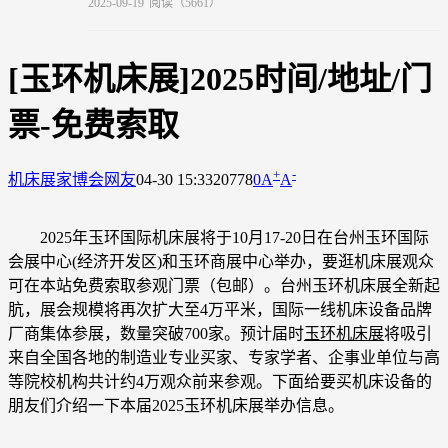
2025-09-19
阅读（5661）
[玉环机床展]2025时间/地址/门
票-免费索取
+
-
机床展
家博会网友
04-30 15:33
20778
0
A
A
2025年玉环国际机床展将于10月17-20日在台州玉环国际
会展中心(经济开发区)和玉环商展中心举办，要逛机床展观众
可在本站免费索取参观门票（包邮）。台州玉环机床展全新起
肮，展会规模将再次扩大至4万平米，国际一线机床设备品牌
厂商集体参展，数量突破700家。预计届时
玉环机床展
将吸引
来自全国各地的制造业专业买家、专家学者、企事业单位与高
等院校机构共计约4万观众前来参观。下面给要买机床设备的
朋友们介绍一下本届2025玉环机床展举办信息。