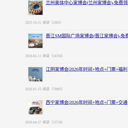
兰州奥体中心家博会(兰州家博会)-免费
2025-10-21
阅读（2485）
晋江SM国际广场家博会(晋江家博会)-免
2026-02-11
阅读（24356）
江阴家博会|2026年时间+地点+门票+福利
2026-01-15
阅读（70895）
西宁家博会|2026年时间+地点+门票+交通
2026-04-27
阅读（33728）