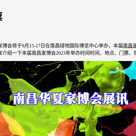
票
博会将于9月15-17日在南昌绿地国际博览中心举办，本届
南昌
介绍一下本届南昌家博会2023年举办时间时间、地点、门票、