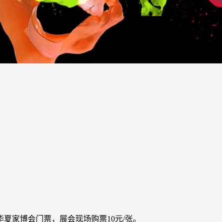
华夏家博会门票，展会现场购票10元/张。