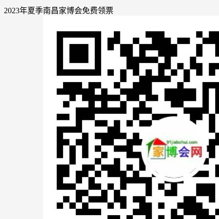
2023年夏季南昌家博会免费领票