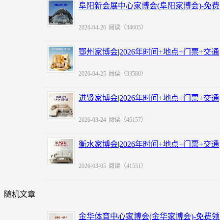
阜阳新会展中心家博会(阜阳家博会)-免
2026-04-26
阅读（34605）
鄂州家博会|2026年时间+地点+门票+交通
2026-04-25
阅读（33580）
进贤家博会|2026年时间+地点+门票+交通
2026-03-24
阅读（45157）
衡水家博会|2026年时间+地点+门票+交通
2026-03-05
阅读（41551）
随机文章
金华体育中心家博会(金华家博会)-免费