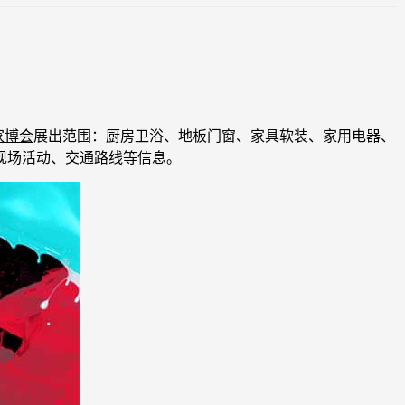
家博会
展出范围：厨房卫浴、地板门窗、家具软装、家用电器、
现场活动、交通路线等信息。