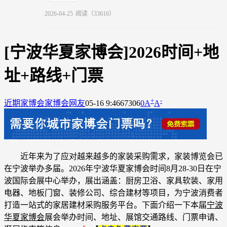
2026-04-25
阅读（33616）
[宁波华夏家博会]2026时间+地
址+路线+门票
+
-
近期家博会
家博会网友
05-16 9:46
67306
0
A
A
近年来为了应对越来越多的家装采购需求，家装博览会已
在宁波举办多届。2026年宁波华夏家博会时间8月28-30日在宁
波国际会展中心举办，展出涵盖：厨房卫浴、家具软装、家用
电器、地板门窗、装修公司、综合建材等项目，为宁波消费者
打造一站式的家居建材采购服务平台。下面介绍一下本届
宁波
华夏家博会
展会举办时间、地址、展馆交通路线、门票申请、