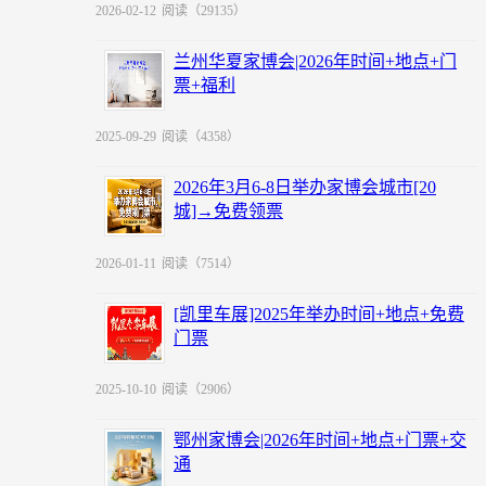
2026-02-12
阅读（29135）
兰州华夏家博会|2026年时间+地点+门
票+福利
2025-09-29
阅读（4358）
2026年3月6-8日举办家博会城市[20
城]→免费领票
2026-01-11
阅读（7514）
[凯里车展]2025年举办时间+地点+免费
门票
2025-10-10
阅读（2906）
鄂州家博会|2026年时间+地点+门票+交
通