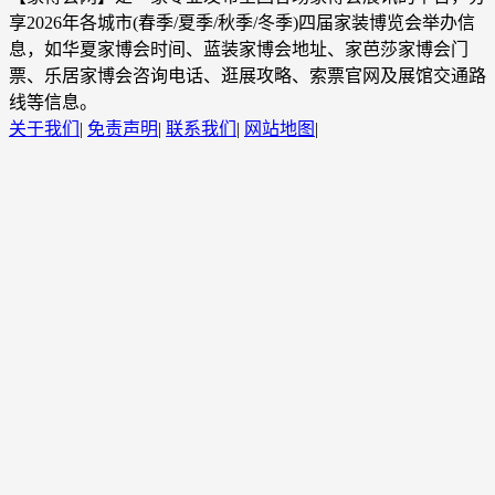
享2026年各城市(春季/夏季/秋季/冬季)四届家装博览会举办信
息，如华夏家博会时间、蓝装家博会地址、家芭莎家博会门
票、乐居家博会咨询电话、逛展攻略、索票官网及展馆交通路
线等信息。
关于我们
|
免责声明
|
联系我们
|
网站地图
|