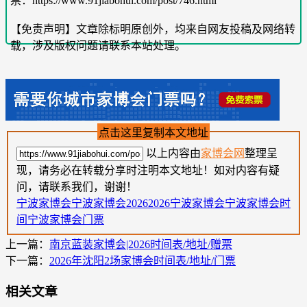
票：https://www.91jiabohui.com/post/746.html
【免责声明】文章除标明原创外，均来自网友投稿及网络转
载，涉及版权问题请联系本站处理。
点击这里复制本文地址
以上内容由
家博会网
整理呈
现，请务必在转载分享时注明本文地址！如对内容有疑
问，请联系我们，谢谢！
宁波家博会
宁波家博会2026
2026宁波家博会
宁波家博会时
间
宁波家博会门票
上一篇：
南京蓝装家博会|2026时间表/地址/赠票
下一篇：
2026年沈阳2场家博会时间表/地址/门票
相关文章