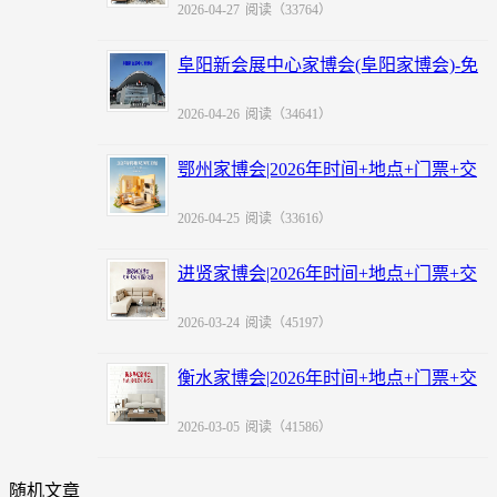
2026-04-27
阅读（33764）
阜阳新会展中心家博会(阜阳家博会)-免
费领票
2026-04-26
阅读（34641）
鄂州家博会|2026年时间+地点+门票+交
通
2026-04-25
阅读（33616）
进贤家博会|2026年时间+地点+门票+交
通
2026-03-24
阅读（45197）
衡水家博会|2026年时间+地点+门票+交
通
2026-03-05
阅读（41586）
随机文章