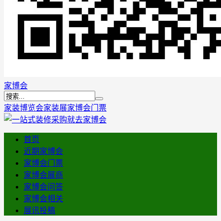
家博会
家装博览会
家装展
家博会门票
首页
近期家博会
家博会门票
家博会展商
家博会问答
家博会相关
展讯投稿