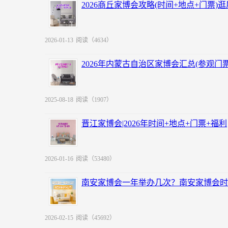
2026商丘家博会攻略(时间+地点+门票)
2026-01-13
阅读（4634）
2026年内蒙古自治区家博会汇总(参观门
2025-08-18
阅读（1907）
晋江家博会|2026年时间+地点+门票+福利
2026-01-16
阅读（53480）
南安家博会一年举办几次？南安家博会时
2026-02-15
阅读（45692）