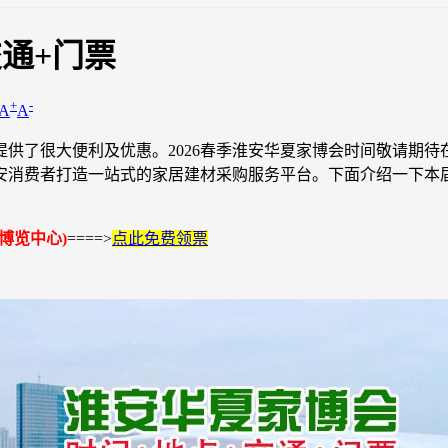
交通+门票
+
-
A
A
提供了很大便利及优惠。
2026春季淮安华夏家博会时间敬请期
安
消费者打造一站式的家居建材采购服务平台。下面介绍一下本届2
际博览中心)
====>
点此免费领票