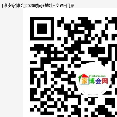
[淮安家博会]2026时间+地址+交通+门票