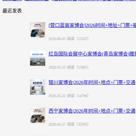
最近发表
[营口蓝装家博会]2026时间+地址+门票+
2026-06-03
阅读（13247）
红岛国际会展中心家博会(青岛家博会)赠
2026-05-25
阅读（13801）
银川家博会|2026年时间+地点+门票+交通
2026-05-22
阅读（14796）
西宁家博会|2026年时间+地点+门票+交通
2026-04-27
阅读（33595）