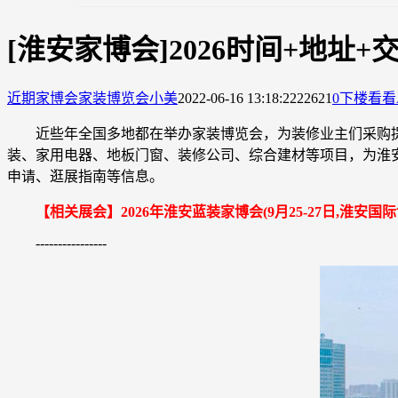
[淮安家博会]2026时间+地址+
近期家博会
家装博览会小美
2022-06-16 13:18:22
22621
0
下楼看看
近些年全国多地都在举办家装博览会，为装修业主们采购
装、家用电器、地板门窗、装修公司、综合建材等项目，为
淮
申请、逛展指南等信息。
【相关展会】2026年淮安蓝装家博会(9月25-27日,淮安国
----------------