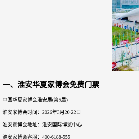
一、淮安华夏家博会免费门票
中国华夏家博会淮安展(第5届)
淮安家博会时间：2026年3月20-22日
淮安家博会地址：淮安国际博览中心
淮安家博会客服：400-6188-555