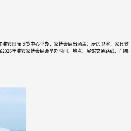
待在淮安国际博览中心举办，家博会展出涵盖：厨房卫浴、家具软
026年
淮安家博会
展会举办时间、地点、展馆交通路线、门票