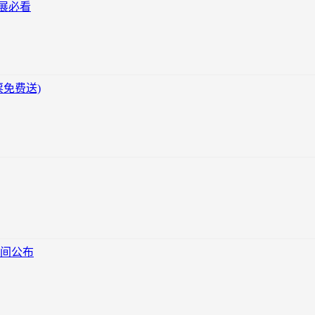
逛展必看
票免费送)
间公布