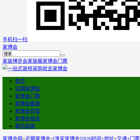
手机扫一扫
家博会
家装博览会
家装展
家博会门票
首页
近期家博会
家博会门票
家博会展商
家博会问答
家博会相关
展讯投稿
家博会网
>
近期家博会
>
[淮安家博会]2026时间+地址+交通+门票