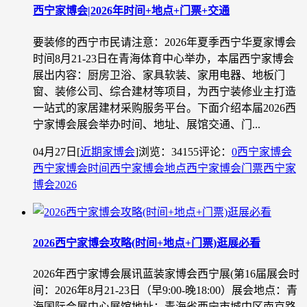
西宁家博会|2026年时间+地点+门票+交通
要装修的西宁市民请注意：2026年夏季西宁华夏家博会
时间8月21-23日在青海体育中心举办，本届西宁家博会
展出内容：厨房卫浴、家具软装、家用电器、地板门
窗、装修公司、综合建材等项目，为西宁装修业主打造
一站式的家居建材采购服务平台。下面介绍本届2026西
宁家博会展会举办时间、地址、展馆交通、门...
04月27日
[
近期家博会
]
浏览：34155
评论：
0
西宁家博会
西宁家博会时间
西宁家博会地点
西宁家博会门票
西宁家
博会2026
2026西宁家博会攻略(时间+地点+门票)逛展必看
2026年西宁家博会展讯蓝装家博会西宁展(第16届展会时
间：2026年8月21-23日（早9:00-晚18:00）展会地点：青
海国际会展中心展馆地址：青海省西宁市城中区南京路