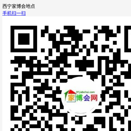
西宁家博会地点
手机扫一扫