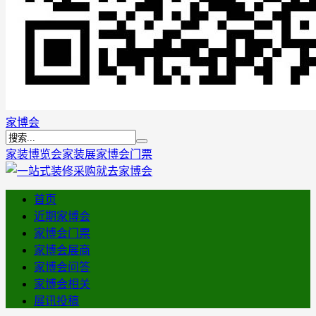
家博会
家装博览会
家装展
家博会门票
首页
近期家博会
家博会门票
家博会展商
家博会问答
家博会相关
展讯投稿