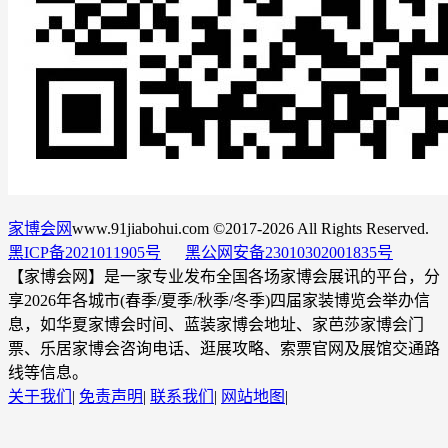
家博会网
www.91jiabohui.com ©2017-2026 All Rights Reserved.
黑ICP备2021011905号
黑公网安备23010302001835号
【家博会网】是一家专业发布全国各场家博会展讯的平台，分
享2026年各城市(春季/夏季/秋季/冬季)四届家装博览会举办信
息，如华夏家博会时间、蓝装家博会地址、家芭莎家博会门
票、乐居家博会咨询电话、逛展攻略、索票官网及展馆交通路
线等信息。
关于我们
|
免责声明
|
联系我们
|
网站地图
|