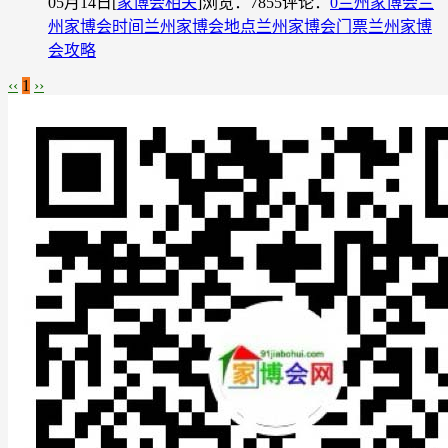
05月14日
[
家博会相关
]
浏览：7855
评论：
0
兰州家博会
兰
州家博会时间
兰州家博会地点
兰州家博会门票
兰州家博
会攻略
‹‹
1
››