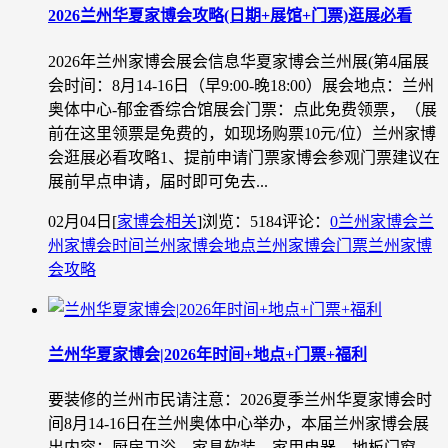
2026兰州华夏家博会攻略(日期+展馆+门票)逛展必看
2026年兰州家博会展会信息华夏家博会兰州展(第4届展
会时间：8月14-16日（早9:00-晚18:00）展会地点：兰州
奥体中心-郁金香综合馆展会门票：点此免费领票，（展
前在这里领票是免费的，如现场购票10元/位）兰州家博
会逛展必看攻略1、提前申请门票家博会参观门票建议在
展前早点申请，届时即可免去...
02月04日
[
家博会相关
]
浏览：5184
评论：
0
兰州家博会
兰
州家博会时间
兰州家博会地点
兰州家博会门票
兰州家博
会攻略
兰州华夏家博会|2026年时间+地点+门票+福利
要装修的兰州市民请注意：2026夏季兰州华夏家博会时
间8月14-16日在兰州奥体中心举办，本届兰州家博会展
出内容：厨房卫浴、家具软装、家用电器、地板门窗、