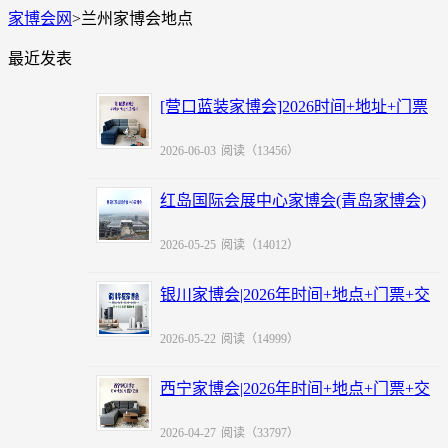
家博会网
>
兰州家博会地点
最近发表
[营口蓝装家博会]2026时间+地址+门票
+福利
2026-06-03
阅读（13456）
红岛国际会展中心家博会(青岛家博会)
赠票
2026-05-25
阅读（14012）
银川家博会|2026年时间+地点+门票+交
通
2026-05-22
阅读（14999）
西宁家博会|2026年时间+地点+门票+交
通
2026-04-27
阅读（33797）