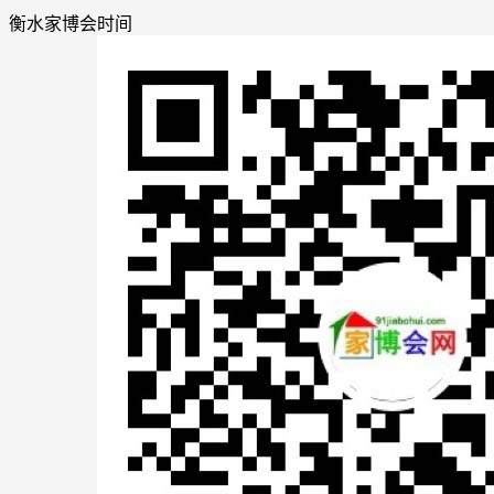
衡水家博会时间