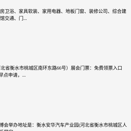
厨房卫浴、家具软装、家用电器、地板门窗、装修公司、综合建
交通、门...
心（河北省衡水市桃城区南环东路66号）展会门票：免费领票入口
申请，...
水家博会举办地址是：衡水安华汽车产业园(河北省衡水市桃城区人