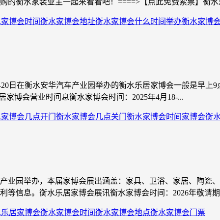
购的衡水家装业主一起来看看吧！====>【点此免费索票】衡水乐居
水家博会时间
衡水家博会地址
衡水家博会什么时间举办
衡水家博
年4月18-20日在衡水安华汽车产业园举办的衡水乐居家博会一般是
博会营业时间息衡水家博会时间：2025年4月18-...
水家博会几点开门
衡水家博会几点关门
衡水家博会时间
家博会衡
汽车产业园举办，本届家博会展出涵盖：家具、卫浴、家居、陶瓷
利等信息。衡水乐居家博会展讯衡水家博会时间：2026年敬请期待
水乐居家博会
衡水家博会时间
衡水家博会地点
衡水家博会门票