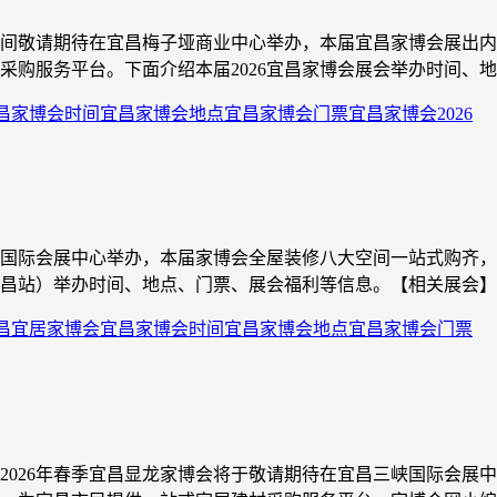
会时间敬请期待在宜昌梅子垭商业中心举办，本届宜昌家博会展出
购服务平台。下面介绍本届2026宜昌家博会展会举办时间、地址
昌家博会时间
宜昌家博会地点
宜昌家博会门票
宜昌家博会2026
三峡国际会展中心举办，本届家博会全屋装修八大空间一站式购齐
站）举办时间、地点、门票、展会福利等信息。【相关展会】202
昌宜居家博会
宜昌家博会时间
宜昌家博会地点
宜昌家博会门票
2026年春季宜昌显龙家博会将于敬请期待在宜昌三峡国际会展