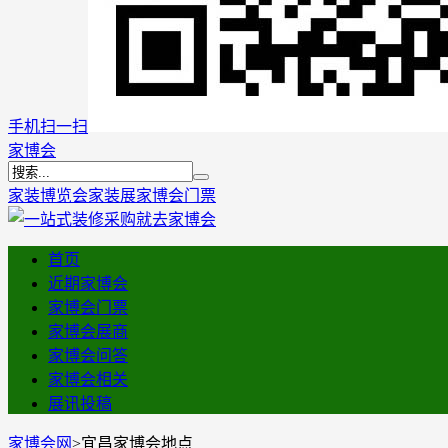
手机扫一扫
家博会
家装博览会
家装展
家博会门票
首页
近期家博会
家博会门票
家博会展商
家博会问答
家博会相关
展讯投稿
家博会网
>
宜昌家博会地点