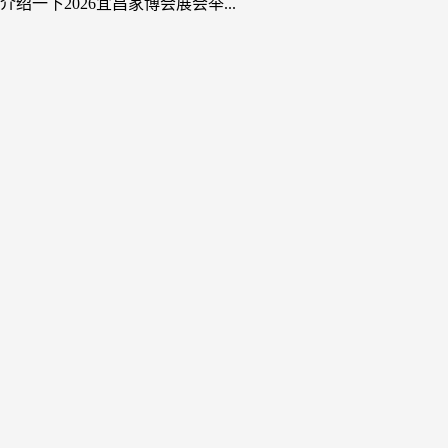
下2026宜昌家博会展会举...