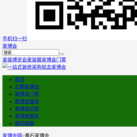
手机扫一扫
家博会
家装博览会
家装展
家博会门票
首页
近期家博会
家博会门票
家博会展商
家博会问答
家博会相关
展讯投稿
家博会网
>
黄石家博会