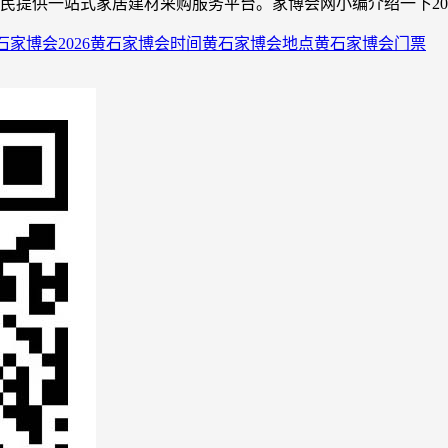
提供一站式家居建材采购服务平台。家博会网小编介绍一下2026
石家博会2026
黄石家博会时间
黄石家博会地点
黄石家博会门票