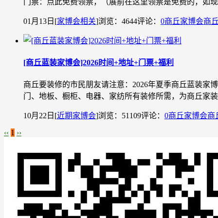
门票：点此免费领票，（展前在这里领票是免费的，如现场购
01月13日
[
家博会相关
]
浏览：4644
评论：
0
商丘家博会
商
[商丘蓝装家博会]2026时间+地址+门票+福利
商丘要装修的市民朋友请注意：2026年夏季商丘蓝装家
门、地板、橱柜、电器、家纺所有装修所需，为商丘家装业
10月22日
[
近期家博会
]
浏览：51109
评论：
0
商丘家博会
商
‹‹
1
››