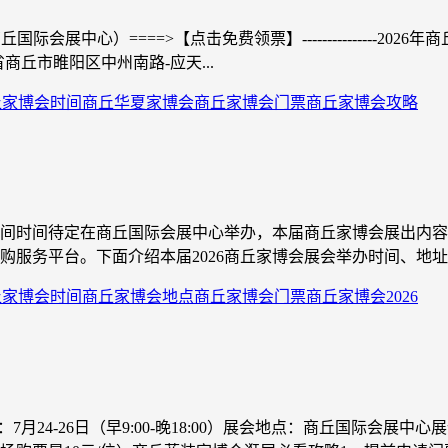
丘国际会展中心）====>【点击免费领票】---------------
省商丘市睢阳区中州南路-应天...
丘家博会时间
商丘华夏家博会
商丘家博会门票
商丘家博会攻略
会时间时间待定在商丘国际会展中心举办，本届商丘家博会展出内
服务平台。下面介绍本届2026商丘家博会展会举办时间、地址、
丘家博会时间
商丘家博会地点
商丘家博会门票
商丘家博会2026
：7月24-26日（早9:00-晚18:00）展会地点：商丘国际