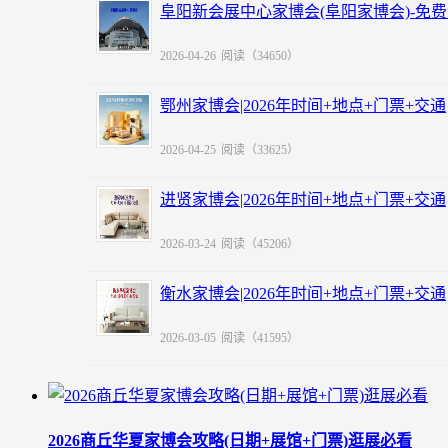
阜阳新会展中心家博会(阜阳家博会)-免
2026-04-26
阅读（34650）
鄂州家博会|2026年时间+地点+门票+交通
2026-04-25
阅读（33625）
进贤家博会|2026年时间+地点+门票+交通
2026-03-24
阅读（45206）
衡水家博会|2026年时间+地点+门票+交通
2026-03-05
阅读（41595）
2026商丘华夏家博会攻略(日期+展馆+门票)逛展必看