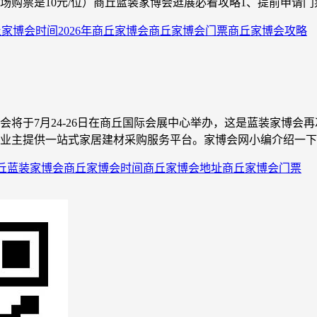
票是10元/位）商丘蓝装家博会逛展必看攻略1、提前申请门票如
丘家博会时间
2026年商丘家博会
商丘家博会门票
商丘家博会攻略
博会将于7月24-26日在商丘国际会展中心举办，这是蓝装家博
主提供一站式家居建材采购服务平台。家博会网小编介绍一下202
丘蓝装家博会
商丘家博会时间
商丘家博会地址
商丘家博会门票