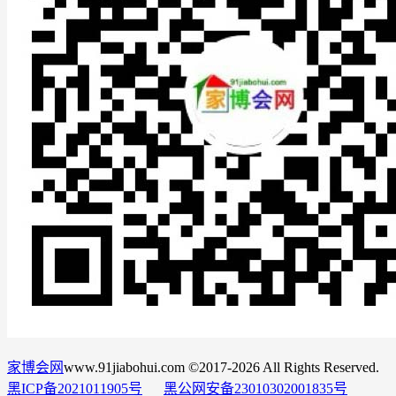
家博会网
www.91jiabohui.com ©2017-2026 All Rights Reserved.
黑ICP备2021011905号
黑公网安备23010302001835号