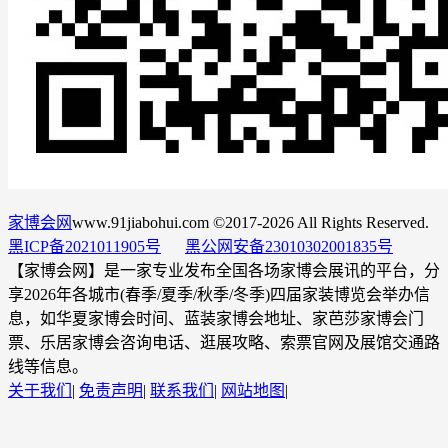
家博会网
www.91jiabohui.com ©2017-2026 All Rights Reserved.
黑ICP备2021011905号
黑公网安备23010302001835号
【家博会网】是一家专业发布全国各场家博会展讯的平台，分
享2026年各城市(春季/夏季/秋季/冬季)四届家装博览会举办信
息，如华夏家博会时间、蓝装家博会地址、家芭莎家博会门
票、乐居家博会咨询电话、逛展攻略、索票官网及展馆交通路
线等信息。
关于我们
|
免责声明
|
联系我们
|
网站地图
|