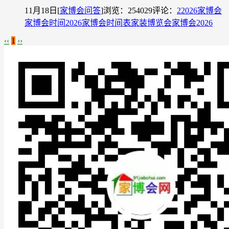
11月18日
[
家博会问答
]
浏览：254029
评论：
2
2026家博会
家博会时间
2026家博会时间表
家装博览会
家博会2026
‹‹
1
››