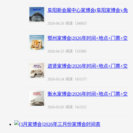
阜阳新会展中心家博会(阜阳家博会)-免
费领票
2026-04-26
阅读（34605）
鄂州家博会|2026年时间+地点+门票+交
通
2026-04-25
阅读（33580）
进贤家博会|2026年时间+地点+门票+交
通
2026-03-24
阅读（45157）
衡水家博会|2026年时间+地点+门票+交
通
2026-03-05
阅读（41551）