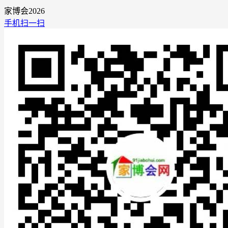
家博会2026
手机扫一扫