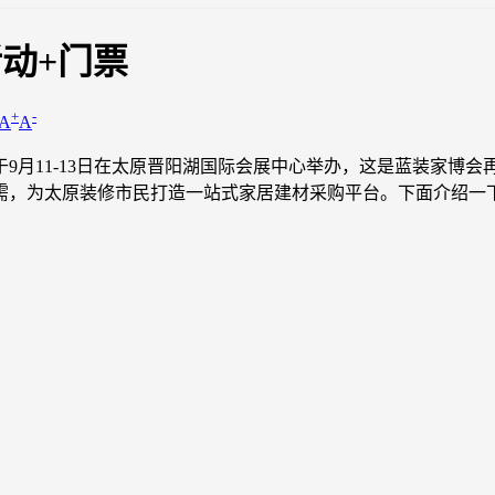
活动+门票
+
-
A
A
于
9月11-13日
在太原晋阳湖国际会展中心举办，这是蓝装家博会
需，为太原装修市民打造一站式家居建材采购平台。下面介绍一