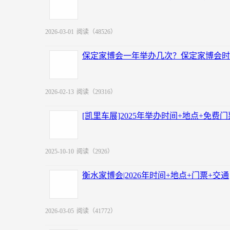
2026-03-01
阅读（48526）
保定家博会一年举办几次？保定家博会时
2026-02-13
阅读（29316）
[凯里车展]2025年举办时间+地点+免费门
2025-10-10
阅读（2926）
衡水家博会|2026年时间+地点+门票+交通
2026-03-05
阅读（41772）