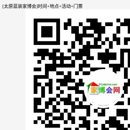
[太原蓝装家博会]时间+地点+活动+门票