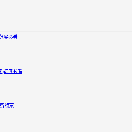
)逛展必看
票)逛展必看
免费领票