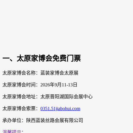
一、太原家博会免费门票
太原家博会名称：蓝装家博会
太原
展
太原家博会时间：2026年
9月11-13日
太原家博会地址：
太原晋阳湖国际会展中心
太原家博会索票：
0351.51jiabohui.com
承办单位：陕西蓝装丝路会展有限公司
温馨提示
：