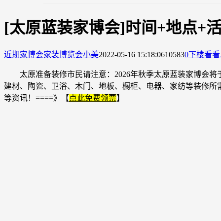
[太原蓝装家博会]时间+地点+
近期家博会
家装博览会小美
2022-05-16 15:18:06
10583
0
下楼看看
太原准备装修市民请注意：2026年秋季太原蓝装家博会将
建材、陶瓷、卫浴、木门、地板、橱柜、电器、家纺等装修所
等资讯！====》【
点此免费领票
】