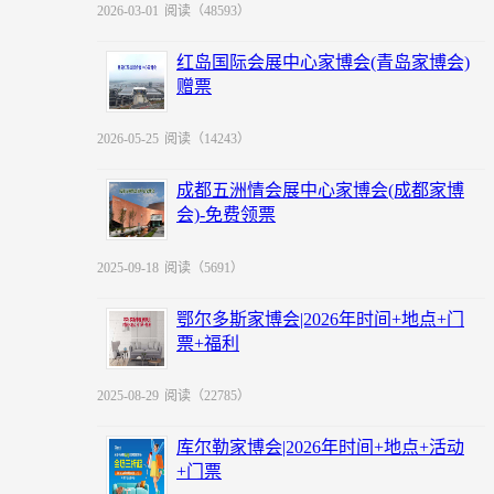
2026-03-01
阅读（48593）
红岛国际会展中心家博会(青岛家博会)
赠票
2026-05-25
阅读（14243）
成都五洲情会展中心家博会(成都家博
会)-免费领票
2025-09-18
阅读（5691）
鄂尔多斯家博会|2026年时间+地点+门
票+福利
2025-08-29
阅读（22785）
库尔勒家博会|2026年时间+地点+活动
+门票