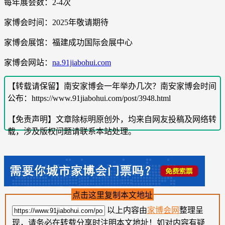
每年展会数：2-4次
家博会时间：2025年敬请期待
家博会展馆：
福建成功国际会展中心
家博会网站：
na.91jiabohui.com
【转载请保留】南安家博会一年举办几次？南安家博会时间
公布：https://www.91jiabohui.com/post/3948.html
【免责声明】文章除标明原创外，均来自网友投稿及网络转
载，涉及版权问题请联系本站处理。
点击这里复制本文地址
以上内容由
家博会网
整理呈
现，请务必在转载分享时注明本文地址！如对内容有疑