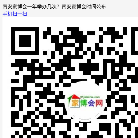
南安家博会一年举办几次？南安家博会时间公布
手机扫一扫