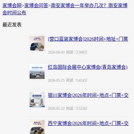
家博会网
>
家博会问答
>
南安家博会一年举办几次？南安家博
会时间公布
最近发表
[营口蓝装家博会]2026时间+地址+门票
+福利
2026-06-03
阅读（13685）
红岛国际会展中心家博会(青岛家博会)
赠票
2026-05-25
阅读（14243）
银川家博会|2026年时间+地点+门票+交
通
2026-05-22
阅读（15228）
西宁家博会|2026年时间+地点+门票+交
通