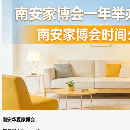
南安华夏家博会