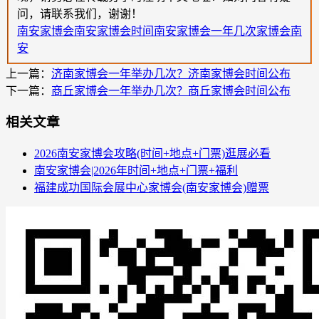
问，请联系我们，谢谢！
南安家博会
南安家博会时间
南安家博会一年几次
家博会南
安
上一篇：
济南家博会一年举办几次？济南家博会时间公布
下一篇：
商丘家博会一年举办几次？商丘家博会时间公布
相关文章
2026南安家博会攻略(时间+地点+门票)逛展必看
南安家博会|2026年时间+地点+门票+福利
福建成功国际会展中心家博会(南安家博会)赠票