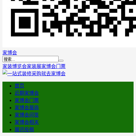
家博会
家装博览会
家装展
家博会门票
首页
近期家博会
家博会门票
家博会展商
家博会问答
家博会相关
展讯投稿