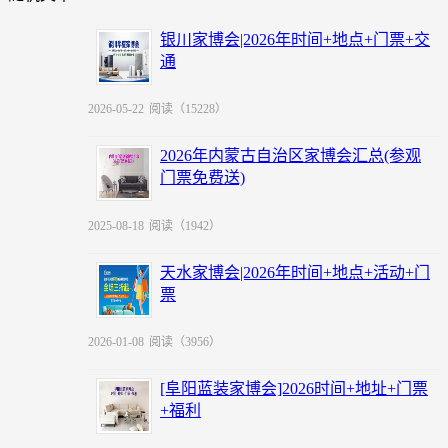
银川家博会|2026年时间+地点+门票+交
通
2026-05-22
阅读（15228）
2026年内蒙古自治区家博会汇总(参观
门票免费送)
2025-08-18
阅读（1942）
天水家博会|2026年时间+地点+活动+门
票
2026-01-08
阅读（3956）
[阜阳蓝装家博会]2026时间+地址+门票
+福利