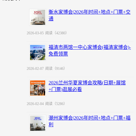
衡水家博会|2026年时间+地点+门票+交
通
2026-03-05
阅读（42380）
福清市两馆一中心家博会(福清家博会)-
免费领票
2026-02-07
阅读（9146）
2026兰州华夏家博会攻略(日期+展馆
+门票)逛展必看
2026-02-04
阅读（5286）
潮州家博会|2026年时间+地点+门票+福
利