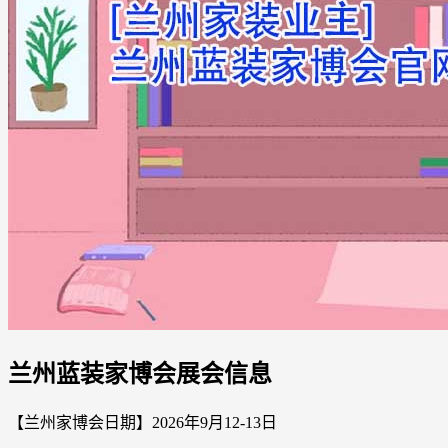
兰州蓝装家博会展会信息
【兰州家博会日期】2026年9月12-13日