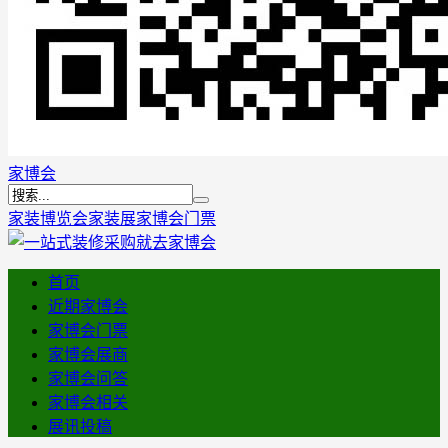
家博会
家装博览会
家装展
家博会门票
首页
近期家博会
家博会门票
家博会展商
家博会问答
家博会相关
展讯投稿