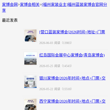
家博会网
>
家博会相关
>
[福州家装业主]福州蓝装家博会官网分
享
最近发表
[营口蓝装家博会]2026时间+地址+门票
+福利
2026-06-03
阅读（13983）
红岛国际会展中心家博会(青岛家博会)
赠票
2026-05-25
阅读（14543）
银川家博会|2026年时间+地点+门票+交
通
2026-05-22
阅读（15510）
西宁家博会|2026年时间+地点+门票+交
通