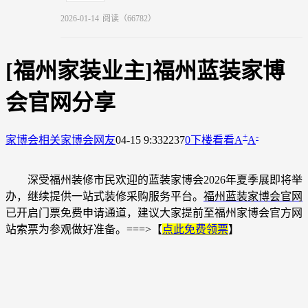
2026-01-14
阅读（66782）
[福州家装业主]福州蓝装家博
会官网分享
+
-
家博会相关
家博会网友
04-15 9:33
2237
0
下楼看看
A
A
深受福州装修市民欢迎的蓝装家博会2026年夏季展即将举
办，继续提供一站式装修采购服务平台。
福州蓝装家博会官网
已开启门票免费申请通道，建议大家提前至福州家博会官方网
站索票为参观做好准备。
===>【
点此免费领票
】