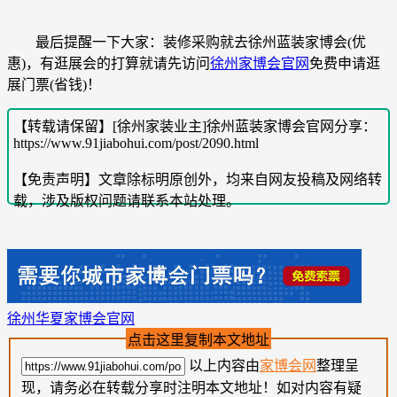
最后提醒一下大家：装修采购就去徐州蓝装家博会(优
惠)，有逛展会的打算就请先访问
徐州家博会官网
免费申请逛
展门票(省钱)！
【转载请保留】[徐州家装业主]徐州蓝装家博会官网分享：
https://www.91jiabohui.com/post/2090.html
【免责声明】文章除标明原创外，均来自网友投稿及网络转
载，涉及版权问题请联系本站处理。
徐州华夏家博会官网
点击这里复制本文地址
以上内容由
家博会网
整理呈
现，请务必在转载分享时注明本文地址！如对内容有疑