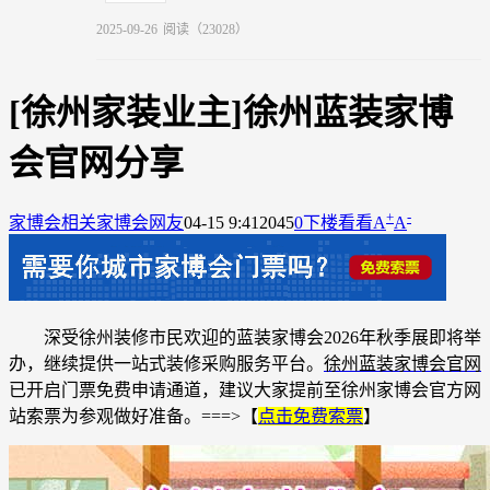
2025-09-26
阅读（23028）
[徐州家装业主]徐州蓝装家博
会官网分享
+
-
家博会相关
家博会网友
04-15 9:41
2045
0
下楼看看
A
A
深受徐州装修市民欢迎的蓝装家博会2026年秋季展即将举
办，继续提供一站式装修采购服务平台。
徐州蓝装家博会官网
已开启门票免费申请通道，建议大家提前至徐州家博会官方网
站索票为参观做好准备。
===>【
点击免费索票
】