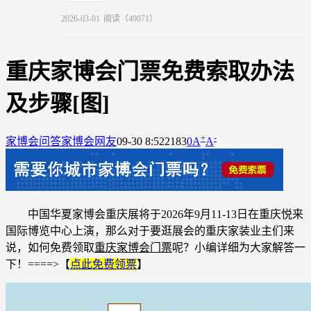
2026-03-01
阅读（49071）
重庆家博会门票免费索取办法
及步骤[图]
+
-
家博会问答
家博会网友
09-30 8:52
2183
0
A
A
中国华夏家博会重庆展将于2026年9月11-13日在重庆悦来
国际博览中心上演，那么对于要逛展会的重庆家装业主们来
说，如何免费领取
重庆家博会门票
呢？小编详细为大家解答一
下！
====>【
点此免费领票
】