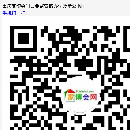
重庆家博会门票免费索取办法及步骤[图]
手机扫一扫