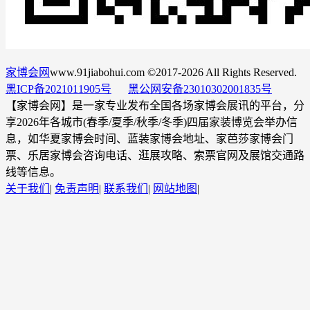
家博会网
www.91jiabohui.com ©2017-2026 All Rights Reserved.
黑ICP备2021011905号
黑公网安备23010302001835号
【家博会网】是一家专业发布全国各场家博会展讯的平台，分
享2026年各城市(春季/夏季/秋季/冬季)四届家装博览会举办信
息，如华夏家博会时间、蓝装家博会地址、家芭莎家博会门
票、乐居家博会咨询电话、逛展攻略、索票官网及展馆交通路
线等信息。
关于我们
|
免责声明
|
联系我们
|
网站地图
|