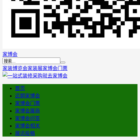
家博会
家装博览会
家装展
家博会门票
首页
近期家博会
家博会门票
家博会展商
家博会问答
家博会相关
展讯投稿